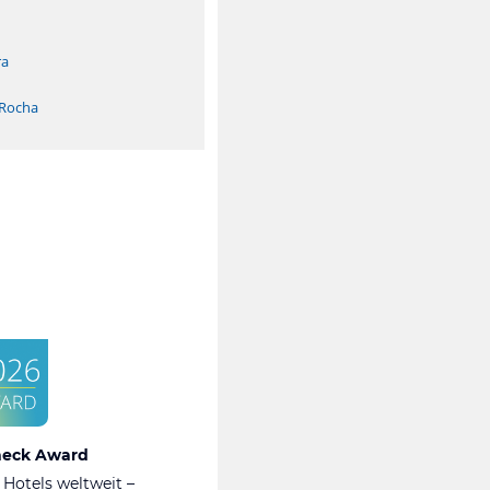
ra
 Rocha
heck Award
 Hotels weltweit –