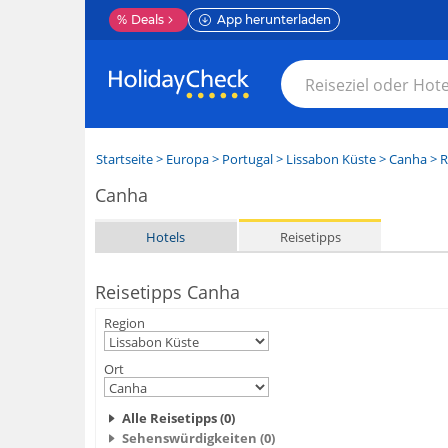
%
Deals
App herunterladen
Startseite
>
Europa
>
Portugal
>
Lissabon Küste
>
Canha
> R
Canha
Hotels
Reisetipps
Reisetipps Canha
Region
Ort
Alle Reisetipps (0)
Sehenswürdigkeiten (0)