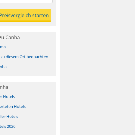
zu Canha
ima
 zu diesem Ort beobachten
anha
anha
er Hotels
erteten Hotels
ller-Hotels
tels 2026