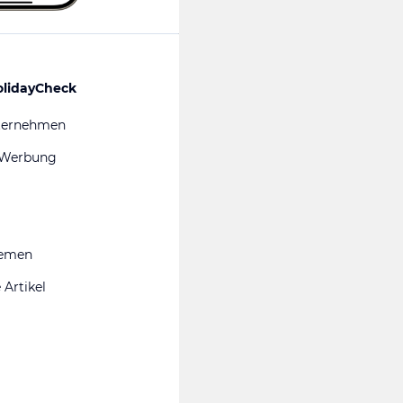
olidayCheck
ternehmen
 Werbung
hemen
 Artikel