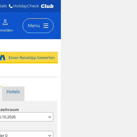
takt
HolidayCheck 
Menü
melden
Einen Reisetipp bewerten
Hotels
ezeitraum
06.10.2026
der
0