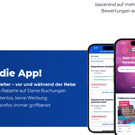
basierend auf mehr
Bewertungen au
 die App!
eiter – vor und während der Reise
p-Rabatte
auf Deine Buchungen
tenlos,
keine Werbung
infos immer griffbereit