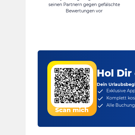
seinen Partnern gegen gefälschte
Bewertungen vor
Hol Dir
Dein Urlaubsbegl
Exklusive Ap
Komplett kos
Alle Buchungs
Scan mich