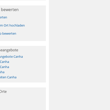
 bewerten
erten
sem Ort hochladen
pp bewerten
seangebote
 Angebote Canha
 Canha
 Canha
nha
iten Canha
Orte