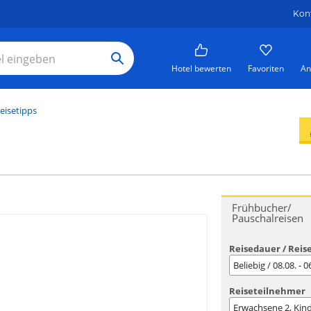
Kon
Hotel bewerten
Favoriten
An
eisetipps
Frühbucher/
Pauschalreisen
Reisedauer / Reis
Beliebig / 08.08. - 
Reiseteilnehmer
Erwachsene
2
, Kin