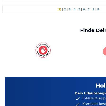
[1]
|
2
|
3
|
4
|
5
|
6
|
7
|
8
|
9
Finde Dei
Hol
Dein Urlaubsbegle
Exklusive App
Komplett kost