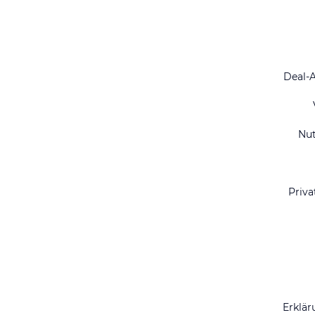
Deal-
Nu
Priva
Erklär