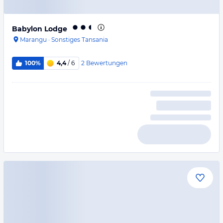
Babylon Lodge
Marangu
·
Sonstiges Tansania
2
Bewertungen
100%
4,4
/ 6