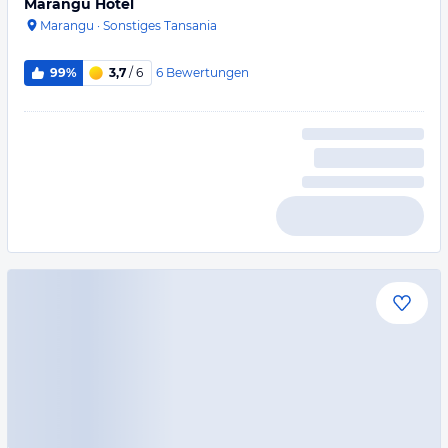
Marangu Hotel
Marangu
·
Sonstiges Tansania
6
Bewertungen
99%
3,7
/ 6