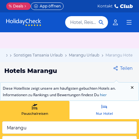
%
Deals
App öffnen
Kontakt
Hotel, Reiseziel
laub
Sonstiges Tansania Urlaub
Marangu Urlaub
Marangu Hotels
Teilen
Hotels Marangu
Diese Hotelliste zeigt unsere am häufigsten gebuchten Hotels an.
Informationen zu Rankings und Bewertungen findest Du
hier
Pauschalreisen
Nur Hotel
Marangu