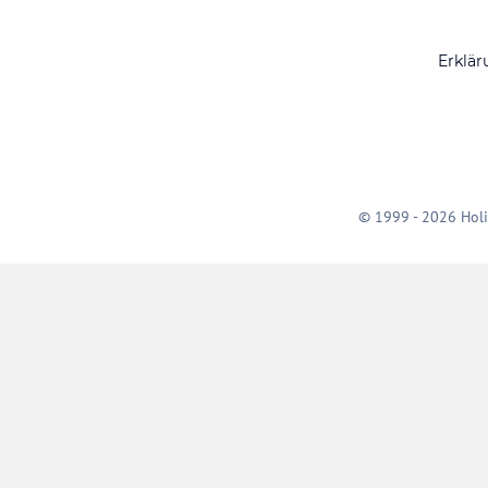
Erklär
© 1999 - 2026 Holi