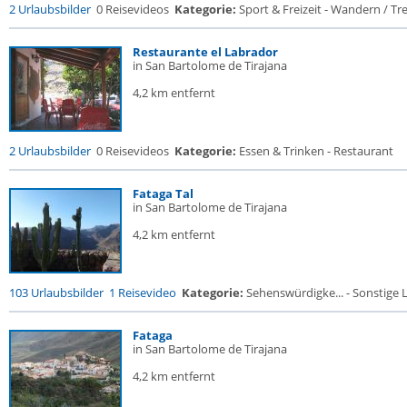
2 Urlaubsbilder
0 Reisevideos
Kategorie:
Sport & Freizeit - Wandern / Trek
Restaurante el Labrador
in San Bartolome de Tirajana
4,2 km entfernt
2 Urlaubsbilder
0 Reisevideos
Kategorie:
Essen & Trinken - Restaurant
Fataga Tal
in San Bartolome de Tirajana
4,2 km entfernt
103 Urlaubsbilder
1 Reisevideo
Kategorie:
Sehenswürdigke... - Sonstige L
Fataga
in San Bartolome de Tirajana
4,2 km entfernt