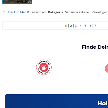
31 Urlaubsbilder
0 Reisevideos
Kategorie:
Sehenswürdigke... - Sonstige L
[1]
|
2
|
3
|
4
|
5
|
6
|
7
Finde Dei
Hol