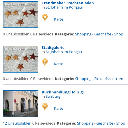
Trendmaker Trachtenladen
in
St. Johann im Pongau
Karte
0 Urlaubsbilder
0 Reisevideos
Kategorie:
Shopping
-
Geschäfte / Shop
Stadtgalerie
in
St. Johann im Pongau
Karte
0 Urlaubsbilder
0 Reisevideos
Kategorie:
Shopping
-
Einkaufszentrum
Buchhandlung Höllrigl
in
Salzburg
Karte
12 Urlaubsbilder
0 Reisevideos
Kategorie:
Shopping
-
Geschäfte / Shop