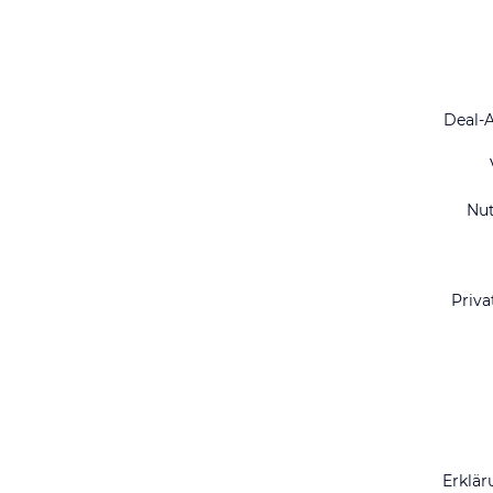
Deal-
Nu
Priva
Erklär