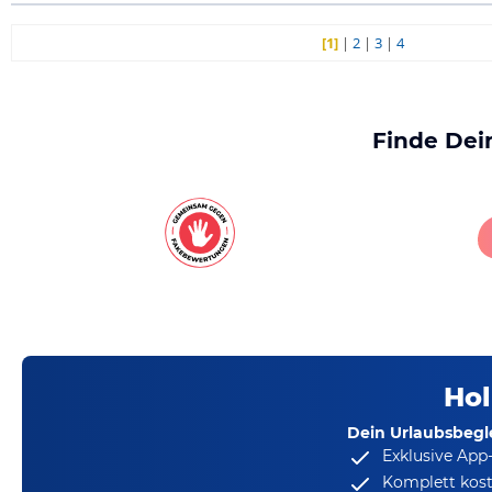
[1]
|
2
|
3
|
4
Finde Dei
Hol
Dein Urlaubsbegle
Exklusive App
Komplett kost