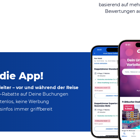
basierend auf mehr
Bewertungen au
 die App!
eiter – vor und während der Reise
p-Rabatte
auf Deine Buchungen
tenlos,
keine Werbung
infos immer griffbereit