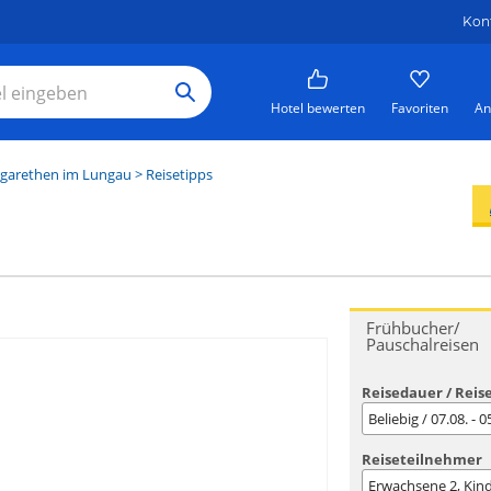
Kon
Hotel bewerten
Favoriten
An
rgarethen im Lungau
> Reisetipps
Frühbucher/
Pauschalreisen
Reisedauer / Reis
Beliebig / 07.08. - 
Reiseteilnehmer
Erwachsene
2
, Kin