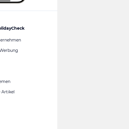
olidayCheck
ternehmen
 Werbung
hemen
 Artikel