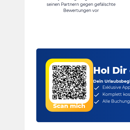
seinen Partnern gegen gefälschte
Bewertungen vor
Hol Dir
Dein Urlaubsbegl
Exklusive Ap
Komplett kos
Alle Buchungs
Scan mich