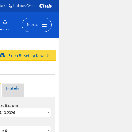
takt
HolidayCheck 
Menü
melden
Einen Reisetipp bewerten
Hotels
ezeitraum
05.10.2026
der
0