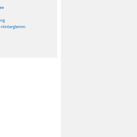
See
ing
h-Hinterglemm