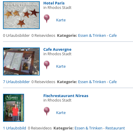
Hotel Paris
in Rhodos Stadt
Karte
0 Urlaubsbilder
0 Reisevideos
Kategorie:
Essen & Trinken
-
Cafe
Cafe Auvergne
in Rhodos Stadt
Karte
7 Urlaubsbilder
0 Reisevideos
Kategorie:
Essen & Trinken
-
Cafe
Fischrestaurant Nireas
in Rhodos Stadt
Karte
1 Urlaubsbild
0 Reisevideos
Kategorie:
Essen & Trinken
-
Restaurant