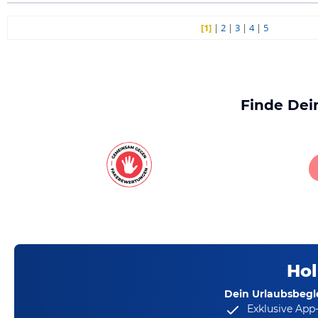
[1]
|
2
|
3
|
4
|
5
Finde Dei
Hol
Dein Urlaubsbegle
Exklusive App