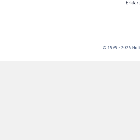
Erklär
© 1999 - 2026 Holi