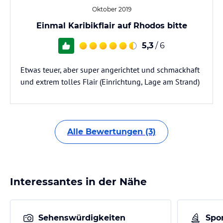
Oktober 2019
Einmal Karibikflair auf Rhodos bitte
5,3
/ 6
Etwas teuer, aber super angerichtet und schmackhaft
und extrem tolles Flair (Einrichtung, Lage am Strand)
Alle Bewertungen (3)
Interessantes in der Nähe
Sehenswürdigkeiten
Spor