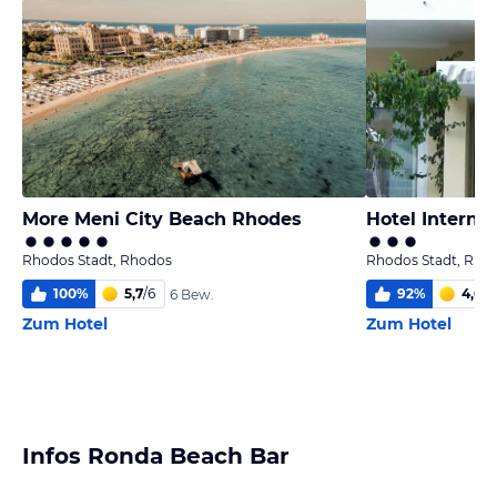
More Meni City Beach Rhodes
Hotel Internat
Rhodos Stadt, Rhodos
Rhodos Stadt, Rho
100
%
5,7
/
6
92
%
4,6
/
6
6 Bew.
Zum Hotel
Zum Hotel
Infos Ronda Beach Bar