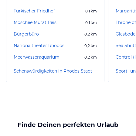
Türkischer Friedhof
Margarit
0,1
km
Moschee Murat Reis
Throne of
0,1
km
Bürgerbüro
0,2
km
Nationaltheater Rhodos
Sea Shutt
0,2
km
Meerwasseraquarium
Control (
0,2
km
Sehenswürdigkeiten in Rhodos Stadt
Finde Deinen perfekten Urlaub