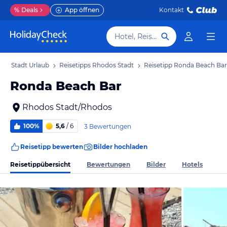
%
Deals
App öffnen
Kontakt
Hotel, Reiseziel
os Stadt Urlaub
Reisetipps Rhodos Stadt
Reisetipp Ronda Beach Bar
Ronda Beach Bar
Rhodos Stadt/Rhodos
100%
5,6
/ 6
3 Bewertungen
Reisetipp bewerten
Bilder hochladen
Reisetippübersicht
Bewertungen
Bilder
Hotels