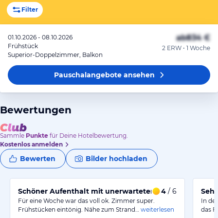
Filter
ab
834 €
01.10.2026 - 08.10.2026
Frühstück
2 ERW • 1 Woche
Superior-Doppelzimmer, Balkon
Pauschalangebote
ansehen
Bewertungen
Sammle
Punkte
für Deine Hotelbewertung.
Kostenlos anmelden
Bewerten
Bilder hochladen
Schöner Aufenthalt mit unerwarteten Kosten für die K
4
/ 6
Sehr
Für eine Woche war das voll ok. Zimmer super.
In de
Frühstücken eintönig. Nähe zum Strand…
weiterlesen
das F