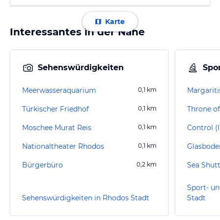
Karte
Interessantes in der Nähe
Sehenswürdigkeiten
Spor
Meerwasseraquarium
0,1
km
Margarit
Türkischer Friedhof
0,1
km
Throne of
Moschee Murat Reis
0,1
km
Control (
Nationaltheater Rhodos
0,1
km
Bürgerbüro
0,2
km
Sea Shutt
Sport- un
Sehenswürdigkeiten in Rhodos Stadt
Stadt