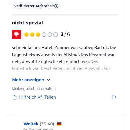
Verifizierter Aufenthalt
nicht spezial
3
/ 6
sehr einfaches Hotel, Zimmer war sauber, Bad ok. Die
Lage ist etwas abseits der Altstadt. Das Personal war
nett, obwohl Englisch sehr einfach war. Das
Frühstück war bescheiden, nicht viel Auswahl. Für
eine Nacht war es ok. Für längere Ferien würde ich es
Mehr anzeigen
nicht empfehlen. Es gibt Geschäfte in der Nähe, also
ist es praktisch
Meilengutschrift erhalten
Hilfreich
Teilen
Wojtek
(
36-40
)
94
Bewertungen