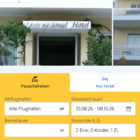
von Mareik
Pauschalreisen
Nur Hotel
Abflughafen
Reisezeitraum
Alle Flughäfen
10.08.26 - 08.10.26
Reisedauer
Reisende & Zi.
2 Erw, 0 Kinder, 1 Zi.