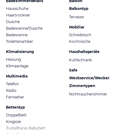
Badezimmerdetails
Balkon
Hausschuhe
Balkontyp
Haartrockner
Terrasse
Dusche
Mobiliar
Badewanne/Dusche
Badewanne
Schreibtisch
Toilettenartikel
Kochnische
Klimatisierung
Haushaltsgeräte
Heizung
Kühlschrank
Klimaanlage
Safe
Multimedia
Weckservice/Wecker
Telefon
Zimmertypen
Radio
Nichtraucherzimmer
Fernseher
Bettentyp
Doppelbett
Kingsize
Zustellbares Babybett