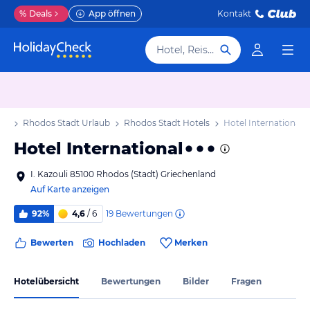
%
Deals
App öffnen
Kontakt
Hotel, Reiseziel
ub
Rhodos Stadt Urlaub
Rhodos Stadt Hotels
Hotel International
Hotel International
I. Kazouli 85100 Rhodos (Stadt) Griechenland
Auf Karte anzeigen
19
Bewertungen
92%
4,6
/ 6
Bewerten
Hochladen
Merken
Hotelübersicht
Bewertungen
Bilder
Fragen