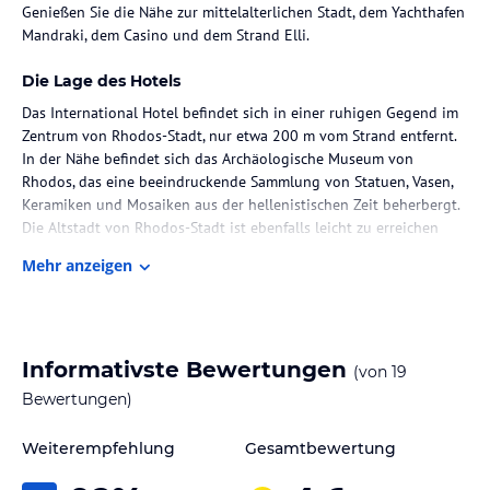
Genießen Sie die Nähe zur mittelalterlichen Stadt, dem Yachthafen
Mandraki, dem Casino und dem Strand Elli.
Die Lage des Hotels
Das International Hotel befindet sich in einer ruhigen Gegend im
Zentrum von Rhodos-Stadt, nur etwa 200 m vom Strand entfernt.
In der Nähe befindet sich das Archäologische Museum von
Rhodos, das eine beeindruckende Sammlung von Statuen, Vasen,
Keramiken und Mosaiken aus der hellenistischen Zeit beherbergt.
Die Altstadt von Rhodos-Stadt ist ebenfalls leicht zu erreichen
und bietet eine charmante Atmosphäre mit engen Gassen und
Mehr anzeigen
historischen Gebäuden.
Zimmer / Unterbringung im Hotel
Das International Hotel verfügt über 42 Nichtraucherzimmer, die
Informativste Bewertungen
(von
19
über einen Aufzug erreichbar sind. Die Zimmer sind mit
Annehmlichkeiten wie Klimaanlage, TV, Radio, WLAN und einem
Bewertungen)
Telefon mit Direktwahl ausgestattet. Die meisten Zimmer bieten
zudem einen Balkon oder eine Terrasse, auf der Sie entspannen
Weiterempfehlung
Gesamtbewertung
können.