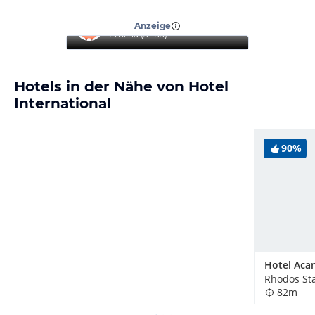
“
Reise mit Familie
”
Anzeige
Erblina
(
31-35
)
Hotels in der Nähe von Hotel
International
90%
Hotel Aca
Rhodos Sta
82m