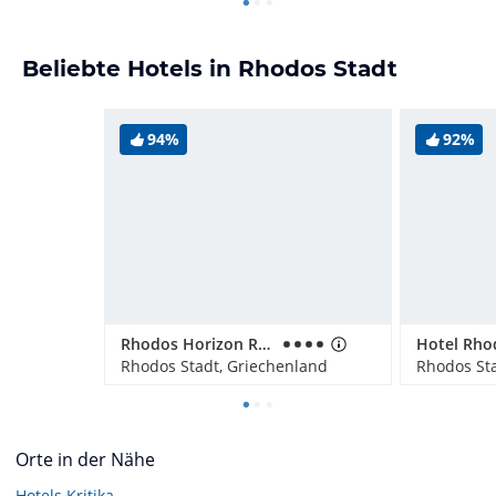
Beliebte Hotels in Rhodos Stadt
94%
92%
Rhodos Horizon Resort
Rhodos Stadt, Griechenland
Rhodos Sta
Orte in der Nähe
Hotels
Kritika