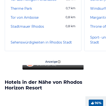
Therme Park
0,7
km
Tor von Amboise
0,8
km
Margarit
Stadtmauer Rhodos
0,8
km
Throne of
Sport- un
Sehenswürdigkeiten in Rhodos Stadt
Stadt
“
Reise mit Familie
”
Anzeige
Erblina
(
31-35
)
Hotels in der Nähe von Rhodos
Horizon Resort
96%