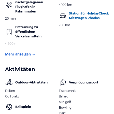
nächstgelegenen
< 100 km
Flughafen in
Fahrminuten
Station für HolidayCheck
Mietwagen Rhodos
20 min
< 10 km
Entfernung zu
öffentlichen
Verkehrsmitteln
< 200 m
Mehr anzeigen
Aktivitäten
Outdoor-Aktivitäten
Vergnügungssport
Reiten
Tischtennis
Golfplatz
Billard
Minigolf
Ballspiele
Bowling
Dart