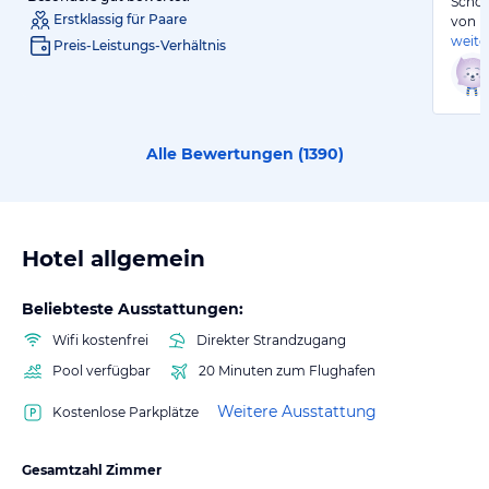
Schön
Erstklassig für Paare
von R
weite
Preis-Leistungs-Verhältnis
Alle Bewertungen (
1390
)
Hotel allgemein
Beliebteste Ausstattungen:
Wifi kostenfrei
Direkter Strandzugang
Pool verfügbar
20 Minuten zum Flughafen
Weitere Ausstattung
Kostenlose Parkplätze
Gesamtzahl Zimmer