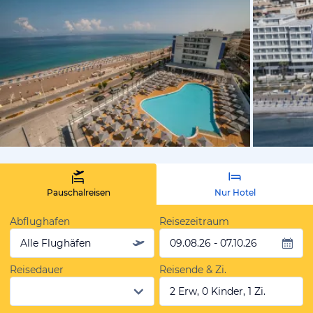
vom Hotelie
Pauschalreisen
Nur Hotel
Abflughafen
Reisezeitraum
Alle Flughäfen
09.08.26 - 07.10.26
Reisedauer
Reisende & Zi.
2 Erw, 0 Kinder, 1 Zi.