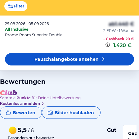
Filter
ab
1.440 €
29.08.2026 - 05.09.2026
All Inclusive
2 ERW • 1 Woche
Promo Room Superior Double
- Cashback
20 €
1.420 €
Pauschalangebote
ansehen
Bewertungen
Sammle
Punkte
für Deine Hotelbewertung.
Kostenlos anmelden
Bewerten
Bilder hochladen
5,5
Gut
/ 6
Gepf
Besonders gut bewertet: