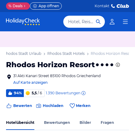
%
Deals
App öffnen
Kontakt
Hotel, Reiseziel
Rhodos Stadt Urlaub
Rhodos Stadt Hotels
Rhodos Horizon Resort
Rhodos Horizon Resort
31 Akti Kanari Street 85100 Rhodos Griechenland
Auf Karte anzeigen
1.390
Bewertungen
94%
5,5
/ 6
Bewerten
Hochladen
Merken
Hotelübersicht
Bewertungen
Bilder
Fragen