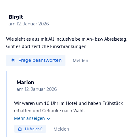
Birgit
am
12. Januar 2026
Wie sieht es aus mit All inclusive beim An- bzw Abreisetag.
Gibt es dort zeitliche Einschränkungen
Frage beantworten
Melden
Marion
am
12. Januar 2026
Wir waren um 10 Uhr im Hotel und haben Frühstück
erhalten und Getränke nach Wahl.
Bei unser Abreise (Bus um 6.20 Uhr) konnten wir in der
Mehr anzeigen
Bar Brötchen, Wurst, Käse, Kuchen und Kaffee
Melden
Hilfreich
0
bekommen.