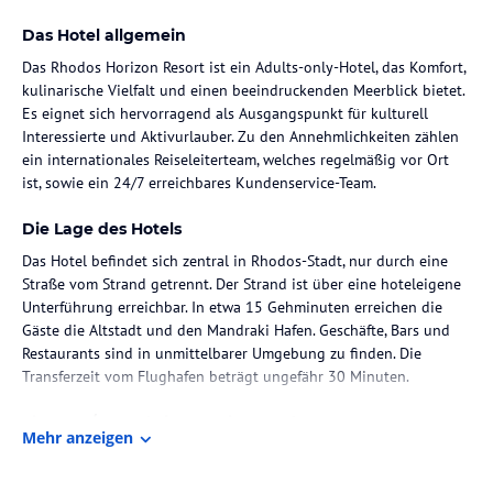
Das Hotel allgemein
Das Rhodos Horizon Resort ist ein Adults-only-Hotel, das Komfort,
kulinarische Vielfalt und einen beeindruckenden Meerblick bietet.
Es eignet sich hervorragend als Ausgangspunkt für kulturell
Interessierte und Aktivurlauber. Zu den Annehmlichkeiten zählen
ein internationales Reiseleiterteam, welches regelmäßig vor Ort
ist, sowie ein 24/7 erreichbares Kundenservice-Team.
Die Lage des Hotels
Das Hotel befindet sich zentral in Rhodos-Stadt, nur durch eine
Straße vom Strand getrennt. Der Strand ist über eine hoteleigene
Unterführung erreichbar. In etwa 15 Gehminuten erreichen die
Gäste die Altstadt und den Mandraki Hafen. Geschäfte, Bars und
Restaurants sind in unmittelbarer Umgebung zu finden. Die
Transferzeit vom Flughafen beträgt ungefähr 30 Minuten.
Zimmer / Unterbringung im Hotel
Mehr anzeigen
Das Hotel verfügt über 391 Nichtraucherzimmer, die in
verschiedenen Typen angeboten werden, darunter Doppelzimmer