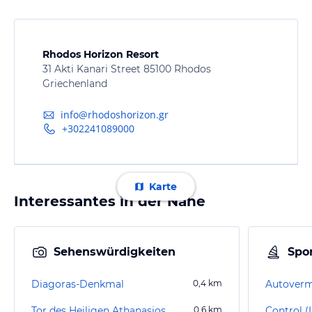
Rhodos Horizon Resort
31 Akti Kanari Street 85100 Rhodos
Griechenland
info@rhodoshorizon.gr
+302241089000
Karte
Interessantes in der Nähe
Sehenswürdigkeiten
Spor
Diagoras-Denkmal
0,4
km
Tor des Heiligen Athanasios
0,6
km
Control (