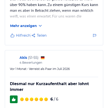
über 90% haben kann. Zu einem günstigen Kurs kann
man es aber in Betracht ziehen, wenn man wirklich
weiß, was einen erwartet. Für uns waren die
Erwartungen aufgrund von 94% zu unserem
Mehr anzeigen
Buchungszeitraum höher. Daher muss man sachlich
auf die Positiven und Negativen Punkte eingehen,
Hilfreich
Teilen
was ich in Folge mache.
Größte neg. Überraschung war definitiv: Direkt zu
Beginn gab es schon Probleme, da das Hotel
Akis
(
51-55
)
überbucht war, was man erst mit "technical Problems
4
Bewertungen
in the rooms"…
Vor 1 Monat • Verreist als Paar im Juli 2026
Diesmal nur Kurzaufenthalt aber lohnt
immer
6
/ 6