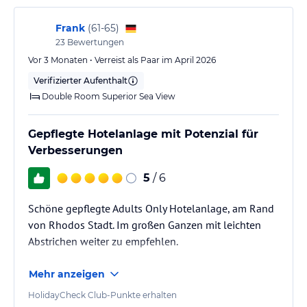
Hinweis:
Verfasst von HolidayCheck mit Hilfe von KI. Alle
Angaben ohne Gewähr. Bitte lies vor der Buchung die
Frank
(
61-65
)
verbindlichen
Angebotsdetails
des jeweiligen Veranstalters.
23
Bewertungen
Vor 3 Monaten • Verreist als Paar im April 2026
Verifizierter Aufenthalt
Double Room Superior Sea View
Gepflegte Hotelanlage mit Potenzial für
Verbesserungen
5
/ 6
Schöne gepflegte Adults Only Hotelanlage, am Rand
von Rhodos Stadt. Im großen Ganzen mit leichten
Abstrichen weiter zu empfehlen.
Mehr anzeigen
HolidayCheck Club-Punkte erhalten