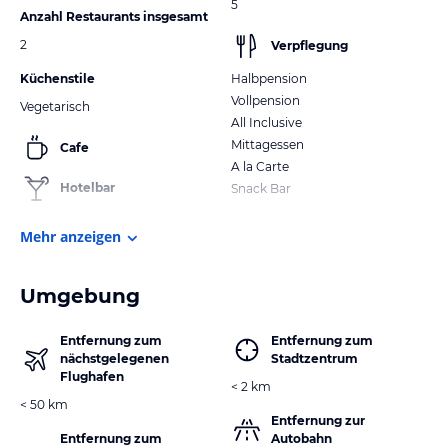
5
Anzahl Restaurants insgesamt
2
Verpflegung
Küchenstile
Halbpension
Vollpension
Vegetarisch
All Inclusive
Mittagessen
Cafe
A la Carte
Hotelbar
Snack Bar
Mehr anzeigen
Umgebung
Entfernung zum
Entfernung zum
nächstgelegenen
Stadtzentrum
Flughafen
< 2 km
< 50 km
Entfernung zur
Entfernung zum
Autobahn