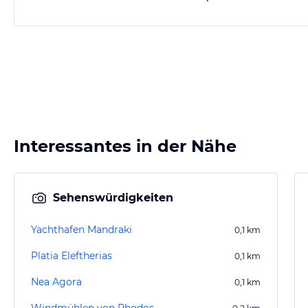
Interessantes in der Nähe
Sehenswürdigkeiten
Yachthafen Mandraki
0,1
km
Platia Eleftherias
0,1
km
Nea Agora
0,1
km