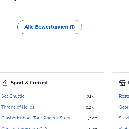
Alle Bewertungen (1)
Sport & Freizeit
Sea Shuttle
Rest
0,1
km
Throne of Helios
Georg
0,2
km
Glasbodenboot Tour Rhodos Stadt
Stek
0,2
km