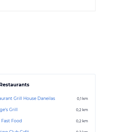
Restaurants
aurant Grill House Daneilas
0,1
km
e's Grill
0,2
km
i Fast Food
0,2
km