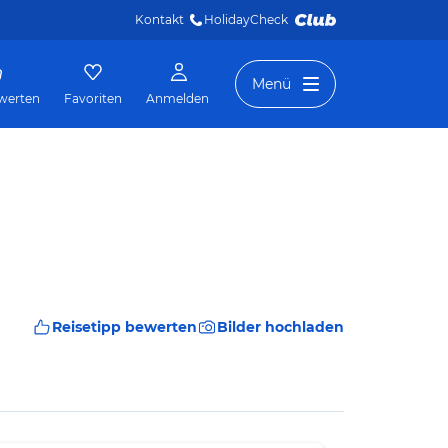
Kontakt
HolidayCheck 
Menü
werten
Favoriten
Anmelden
Reisetipp bewerten
Bilder hochladen