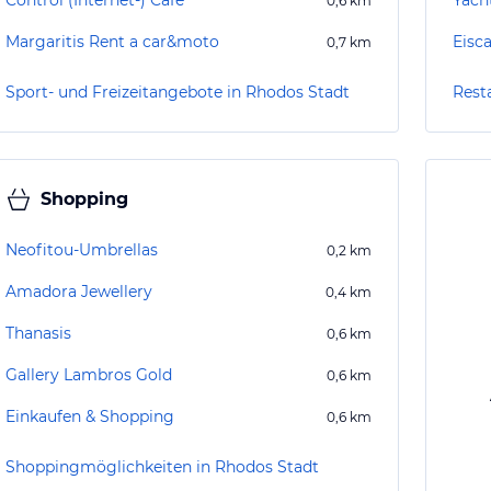
Control (Internet-) Cafe
Yach
0,6
km
Margaritis Rent a car&moto
Eisca
0,7
km
Sport- und Freizeitangebote in Rhodos Stadt
Rest
Shopping
Neofitou-Umbrellas
0,2
km
Amadora Jewellery
0,4
km
Thanasis
0,6
km
Gallery Lambros Gold
0,6
km
Einkaufen & Shopping
0,6
km
Shoppingmöglichkeiten in Rhodos Stadt