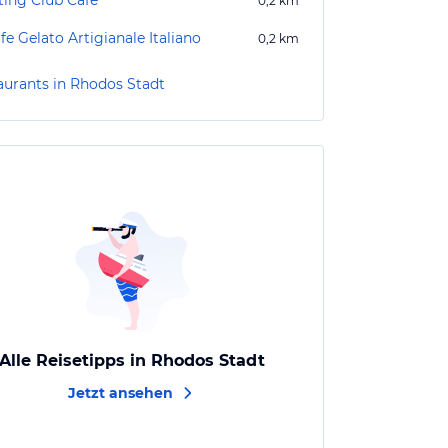
ting Club Café
0,2
km
fe Gelato Artigianale Italiano
0,2
km
aurants in Rhodos Stadt
Alle Reisetipps in Rhodos Stadt
Jetzt ansehen