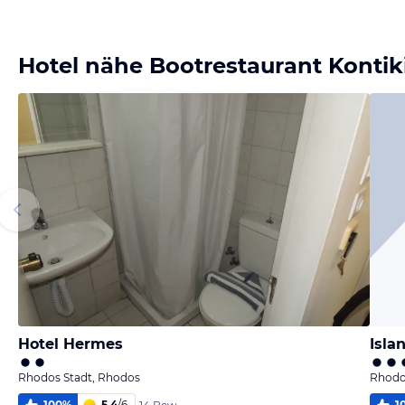
Bild melden
von Bernd
Hotel nähe Bootrestaurant Kontik
Hotel Hermes
Isla
Rhodos Stadt, Rhodos
Rhodo
100
%
5,4
/
6
1