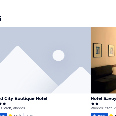
i
nd City Boutique Hotel
Hotel Savo
s Stadt, Rhodos
Rhodos Stadt, 
00
%
5,0
/
6
100
%
3