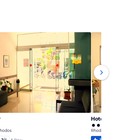
y
Hotel Moschos
Rhodos
Rhodos Stadt, Rhodos
,2
/
6
100
%
4,3
/
6