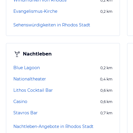
Windmühlen von Rhodos
0,2
km
Evangelismus-Kirche
0,2
km
Sehenswürdigkeiten in Rhodos Stadt
Nachtleben
Blue Lagoon
0,2
km
Nationaltheater
0,4
km
Lithos Cocktail Bar
0,6
km
Casino
0,6
km
Stavros Bar
0,7
km
Nachtleben-Angebote in Rhodos Stadt