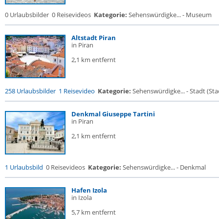
0 Urlaubsbilder
0 Reisevideos
Kategorie:
Sehenswürdigke... - Museum
Altstadt Piran
in Piran
2,1 km entfernt
258 Urlaubsbilder
1 Reisevideo
Kategorie:
Sehenswürdigke... - Stadt (Stad
Denkmal Giuseppe Tartini
in Piran
2,1 km entfernt
1 Urlaubsbild
0 Reisevideos
Kategorie:
Sehenswürdigke... - Denkmal
Hafen Izola
in Izola
5,7 km entfernt