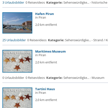
3 Urlaubsbilder
0 Reisevideos
Kategorie:
Sehenswürdigke... - historische 
Hafen Piran
in Piran
2,0 km entfernt
25 Urlaubsbilder
0 Reisevideos
Kategorie:
Sehenswürdigke... - Strand / Kü
Maritimes Museum
in Piran
2,0 km entfernt
0 Urlaubsbilder
0 Reisevideos
Kategorie:
Sehenswürdigke... - Museum
Tartini Haus
in Piran
2,0 km entfernt