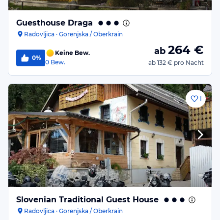
Guesthouse Draga
Radovljica · Gorenjska / Oberkrain
264
€
ab
Keine Bew.
0%
0
Bew.
ab
132 €
pro Nacht
1
Slovenian Traditional Guest House
Radovljica · Gorenjska / Oberkrain