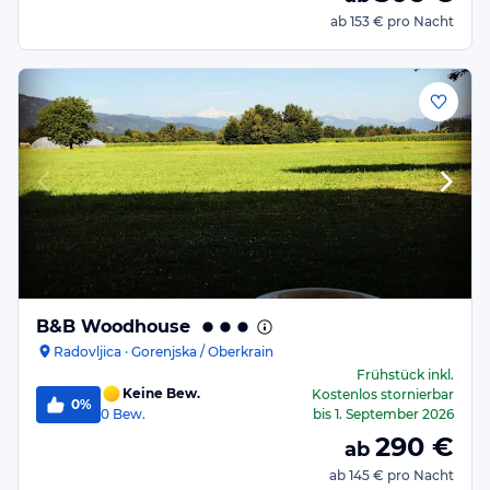
ab
153 €
pro Nacht
B&B Woodhouse
Radovljica · Gorenjska / Oberkrain
Frühstück
inkl.
Keine Bew.
Kostenlos stornierbar
0%
0
Bew.
bis
1. September 2026
290
€
ab
ab
145 €
pro Nacht