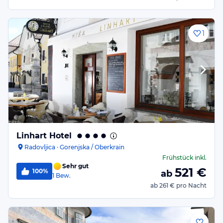
1
Linhart Hotel
Radovljica · Gorenjska / Oberkrain
Frühstück
inkl.
Sehr gut
521
€
100%
ab
1
Bew.
ab
261 €
pro Nacht