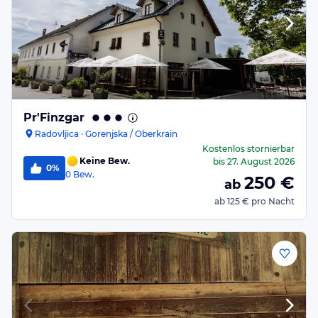
Pr'Finzgar
Radovljica · Gorenjska / Oberkrain
Kostenlos stornierbar
Keine Bew.
bis
27. August 2026
0%
0
Bew.
250
€
ab
ab
125 €
pro Nacht