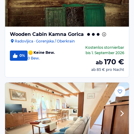
Wooden Cabin Kamna Gorica
Radovljica · Gorenjska / Oberkrain
Kostenlos stornierbar
Keine Bew.
bis
1. September 2026
0%
0
Bew.
170
€
ab
ab
85 €
pro Nacht