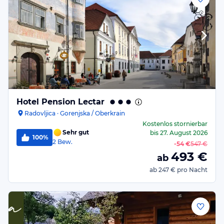
Hotel Pension Lectar
Radovljica · Gorenjska / Oberkrain
Kostenlos stornierbar
Sehr gut
bis
27. August 2026
100%
2
Bew.
-
54 €
547 €
493
€
ab
ab
247 €
pro Nacht