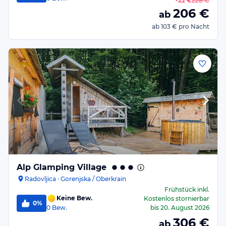
-
22 €
228 €
206
€
ab
ab
103 €
pro Nacht
Alp Glamping Village
Radovljica · Gorenjska / Oberkrain
Frühstück
inkl.
Keine Bew.
Kostenlos stornierbar
0%
0
Bew.
bis
20. August 2026
306
€
ab