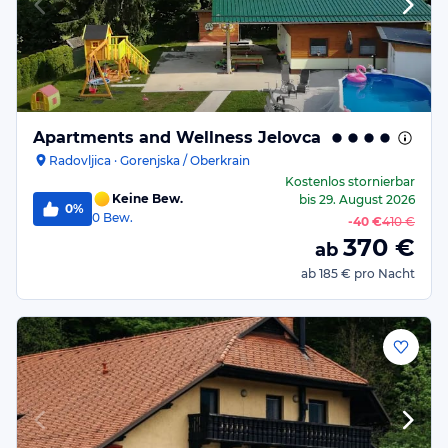
Apartments and Wellness Jelovca
Radovljica · Gorenjska / Oberkrain
Kostenlos stornierbar
Keine Bew.
bis
29. August 2026
0%
0
Bew.
-
40 €
410 €
370
€
ab
ab
185 €
pro Nacht