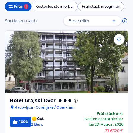
Filter
1
Kostenlos stornierbar
Frühstück inbegriffen
Sortieren nach:
Hotel Grajski Dvor
Radovljica · Gorenjska / Oberkrain
Frühstück
inkl.
Gut
Kostenlos stornierbar
100%
2
Bew.
bis
29. August 2026
-
31 €
320 €