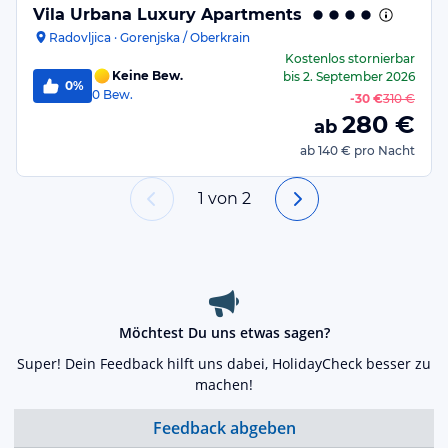
Vila Urbana Luxury Apartments
Radovljica · Gorenjska / Oberkrain
Kostenlos stornierbar
Keine Bew.
bis
2. September 2026
0%
0
Bew.
-
30 €
310 €
280
€
ab
ab
140 €
pro Nacht
1
von
2
Möchtest Du uns etwas sagen?
Super! Dein Feedback hilft uns dabei, HolidayCheck besser zu
machen!
Feedback abgeben