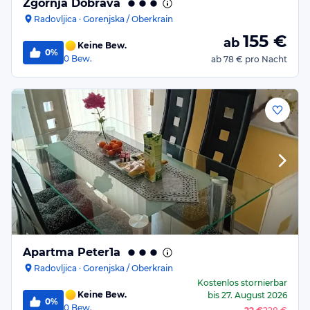
Zgornja Dobrava
Radovljica · Gorenjska / Oberkrain
155
€
ab
Keine Bew.
0%
0
Bew.
ab
78 €
pro Nacht
Apartma Peter1a
Radovljica · Gorenjska / Oberkrain
Kostenlos stornierbar
Keine Bew.
bis
27. August 2026
0%
0
Bew.