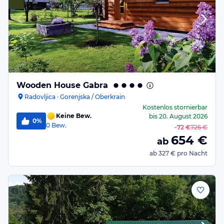
Wooden House Gabra
Radovljica · Gorenjska / Oberkrain
Kostenlos stornierbar
Keine Bew.
bis
20. August 2026
0%
0
Bew.
-
72 €
726 €
654
€
ab
ab
327 €
pro Nacht