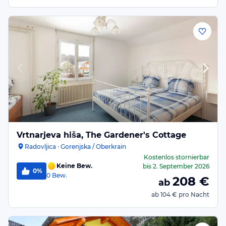
Vrtnarjeva hiša, The Gardener's Cottage
Radovljica · Gorenjska / Oberkrain
Kostenlos stornierbar
Keine Bew.
bis
2. September 2026
0%
0
Bew.
208
€
ab
ab
104 €
pro Nacht