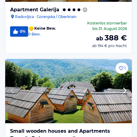
Apartment Galerija
Radovljica · Gorenjska / Oberkrain
Kostenlos stornierbar
Keine Bew.
bis
31. August 2026
0%
0
Bew.
388
€
ab
ab
194 €
pro Nacht
1
Small wooden houses and Apartments