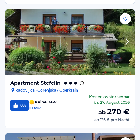
Apartment Stefelin
Radovljica · Gorenjska / Oberkrain
Kostenlos stornierbar
Keine Bew.
bis
27. August 2026
0%
0
Bew.
270
€
ab
ab
135 €
pro Nacht