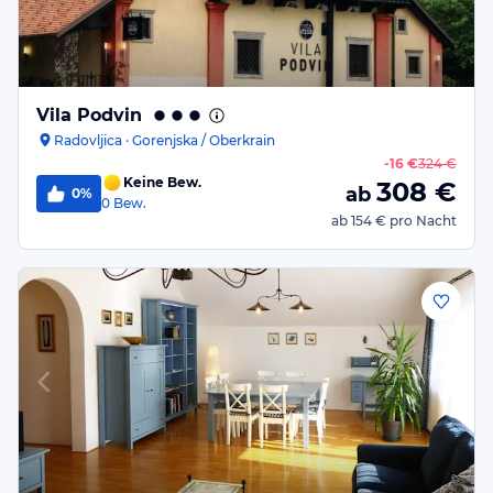
Vila Podvin
Radovljica · Gorenjska / Oberkrain
-
16 €
324 €
Keine Bew.
308
€
ab
0%
0
Bew.
ab
154 €
pro Nacht