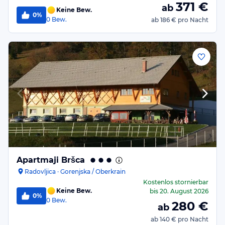
371
€
ab
Keine Bew.
0%
0
Bew.
ab
186 €
pro Nacht
Apartmaji Bršca
Radovljica · Gorenjska / Oberkrain
Kostenlos stornierbar
Keine Bew.
bis
20. August 2026
0%
0
Bew.
280
€
ab
ab
140 €
pro Nacht