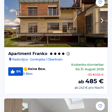
Apartment Franko
Radovljica · Gorenjska / Oberkrain
Kostenlos stornierbar
Keine Bew.
bis
31. August 2026
0%
0
Bew.
-
53 €
538 €
485
€
ab
ab
243 €
pro Nacht