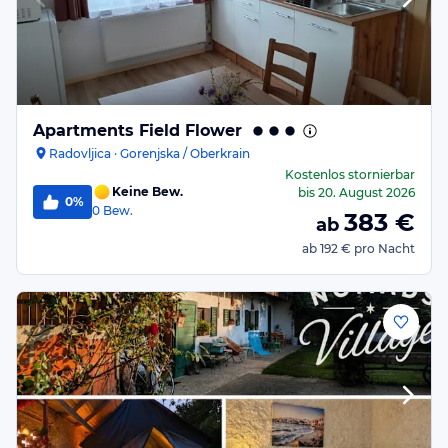
Apartments Field Flower
Radovljica · Gorenjska / Oberkrain
Kostenlos stornierbar
Keine Bew.
bis
20. August 2026
0%
0
Bew.
383
€
ab
ab
192 €
pro Nacht