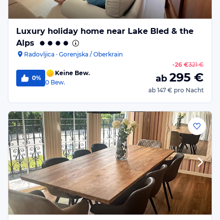
Luxury holiday home near Lake Bled & the
Alps
Radovljica · Gorenjska / Oberkrain
-
26 €
321 €
Keine Bew.
295
€
ab
0%
0
Bew.
ab
147 €
pro Nacht