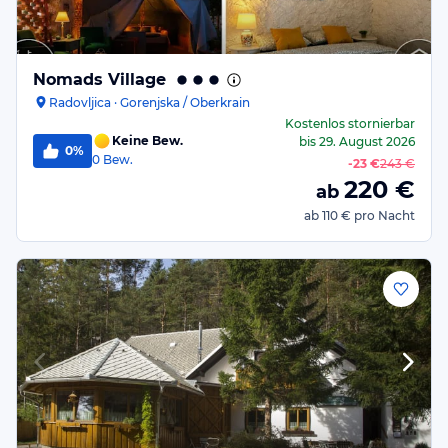
Nomads Village
Radovljica · Gorenjska / Oberkrain
Kostenlos stornierbar
Keine Bew.
bis
29. August 2026
0%
0
Bew.
-
23 €
243 €
220
€
ab
ab
110 €
pro Nacht