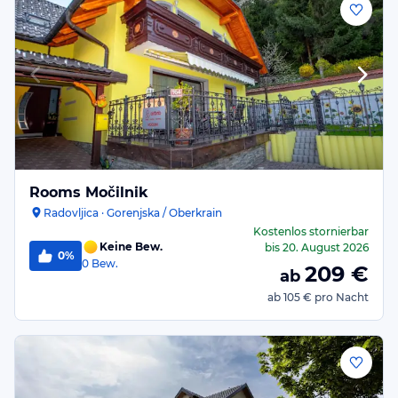
Rooms Močilnik
Radovljica · Gorenjska / Oberkrain
Kostenlos stornierbar
Keine Bew.
bis
20. August 2026
0%
0
Bew.
209
€
ab
ab
105 €
pro Nacht