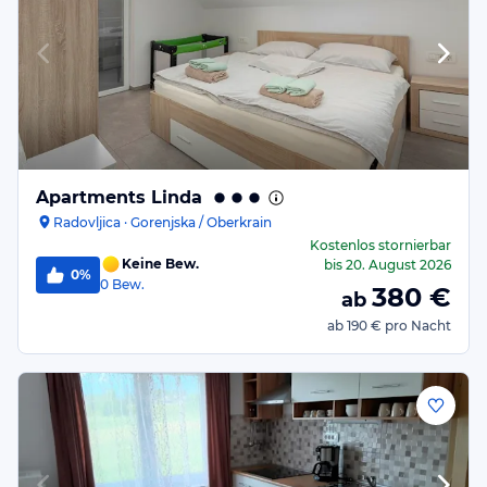
Apartments Linda
Radovljica · Gorenjska / Oberkrain
Kostenlos stornierbar
Keine Bew.
bis
20. August 2026
0%
0
Bew.
380
€
ab
ab
190 €
pro Nacht