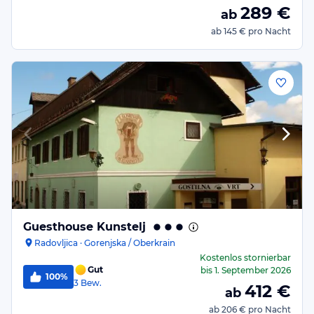
289
€
ab
ab
145 €
pro Nacht
Guesthouse Kunstelj
Radovljica · Gorenjska / Oberkrain
Kostenlos stornierbar
Gut
bis
1. September 2026
100%
3
Bew.
412
€
ab
ab
206 €
pro Nacht