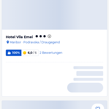
Hotel Vila Emei
Maribor
·
Podravska / Draugegend
2
Bewertungen
100%
6,0
/ 6