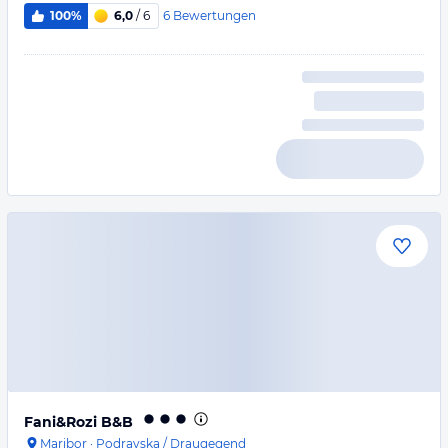
6
Bewertungen
100%
6,0
/ 6
Fani&Rozi B&B
Maribor
·
Podravska / Draugegend