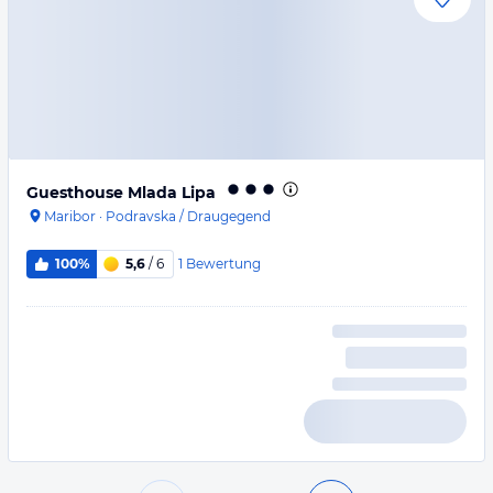
Guesthouse Mlada Lipa
Maribor
·
Podravska / Draugegend
1
Bewertung
100%
5,6
/ 6