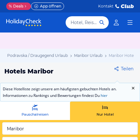
%
Deals
App öffnen
Kontakt
Hotel, Reiseziel
b
Podravska / Draugegend Urlaub
Maribor Urlaub
Maribor Hotels
Teilen
Hotels Maribor
Diese Hotelliste zeigt unsere am häufigsten gebuchten Hotels an.
Informationen zu Rankings und Bewertungen findest Du
hier
Pauschalreisen
Nur Hotel
Maribor