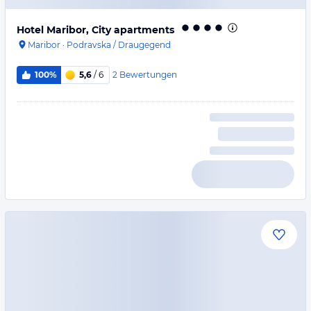
Hotel Maribor, City apartments
Maribor
·
Podravska / Draugegend
2
Bewertungen
100%
5,6
/ 6