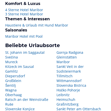
Komfort & Luxus
4 Sterne Hotel Maribor
3 Sterne Hotel Maribor
Themen & Interessen
Haustiere & Urlaub mit Hund Maribor
Saisonales
Maribor Hotel mit Pool
Beliebte Urlaubsorte
St. Johann im Saggautal
Gornja Radgona
Svečina
Gleinstätten
Mureck
Maribor
Kitzeck im Sausal
Sankt Veit in der
Gamlitz
Südsteiermark
Diepersdorf
Tillmitsch
Großklein
Wittmannsdorf
Šentilj
Slovenska Bistrica
Wagna
Hočko Pohorje
Oberhaag
Leibnitz
Ratsch an der Weinstraße
Heimschuh
Ruše
Graßnitzberg
Slovenske Konjice
Sankt Peter am Ottersbach