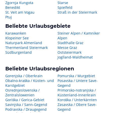
Zgornja Kungota
Starse
Benedikt
Spielfeld
St. Veit am Vogau
Straß in der Steiermark
Ptuj
Beliebte Urlaubsgebiete
Karawanken
Steiner Alpen / Kamniker
Klopeiner See
Alpen
Naturpark Almenland
Stadthalle Graz
Thermenland Steiermark
Messe Graz
Südburgenland
Oststeiermark
Joglland-Waldheimat
Beliebte Urlaubsregionen
Gorenjska / Oberkrain
Pomurska / Murgebiet
Obalno-kraška / Küsten- und
Posavska / Untere Save-
Karstgebiet
Gegend
Osrednjeslovenska /
Primorsko-notranjska /
Zentralslowenien
Küstenland-Innerkrain
Goriška / Gorica-Gebiet
Koroška / Unterkärnten
Savinjska / Sann-Gegend
Zasavska / Obere Save-
Podravska / Draugegend
Gegend