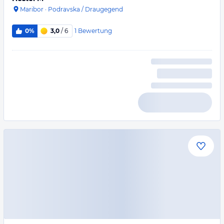
Maribor
·
Podravska / Draugegend
1
Bewertung
0%
3,0
/ 6