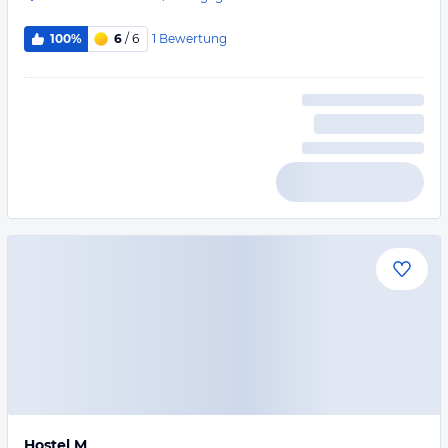
1
Bewertung
100%
6
/ 6
Hostel M