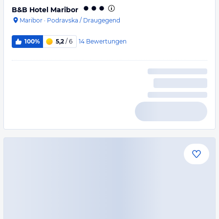
B&B Hotel Maribor
Maribor
·
Podravska / Draugegend
14
Bewertungen
100%
5,2
/ 6