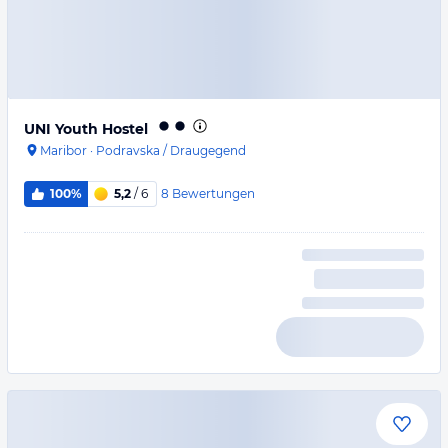
UNI Youth Hostel
Maribor
·
Podravska / Draugegend
8
Bewertungen
100%
5,2
/ 6