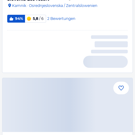
Kamnik
·
Osrednjeslovenska / Zentralslowenien
2
Bewertungen
94%
5,8
/ 6