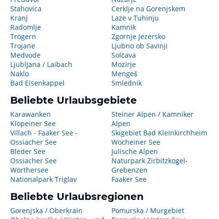
Stahovica
Cerklje na Gorenjskem
Kranj
Laze v Tuhinju
Radomlje
Kamnik
Trögern
Zgornje Jezersko
Trojane
Ljubno ob Savinji
Medvode
Solčava
Ljubljana / Laibach
Mozirje
Naklo
Mengeš
Bad Eisenkappel
Smlednik
Beliebte Urlaubsgebiete
Karawanken
Steiner Alpen / Kamniker
Klopeiner See
Alpen
Villach - Faaker See -
Skigebiet Bad Kleinkirchheim
Ossiacher See
Wocheiner See
Bleder See
Julische Alpen
Ossiacher See
Naturpark Zirbitzkogel-
Wörthersee
Grebenzen
Nationalpark Triglav
Faaker See
Beliebte Urlaubsregionen
Gorenjska / Oberkrain
Pomurska / Murgebiet