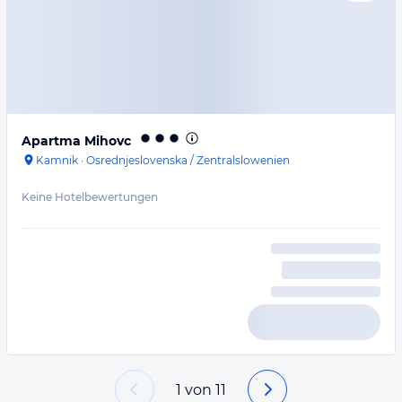
Apartma Mihovc
Kamnik
·
Osrednjeslovenska / Zentralslowenien
Keine Hotelbewertungen
1
von
11