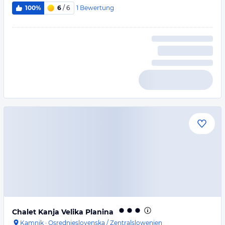
1
Bewertung
100%
6
/ 6
Chalet Kanja Velika Planina
Kamnik
·
Osrednjeslovenska / Zentralslowenien