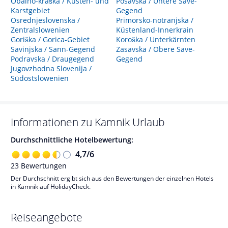
Obalno-kraška / Küsten- und
Posavska / Untere Save-
Karstgebiet
Gegend
Osrednjeslovenska /
Primorsko-notranjska /
Zentralslowenien
Küstenland-Innerkrain
Goriška / Gorica-Gebiet
Koroška / Unterkärnten
Savinjska / Sann-Gegend
Zasavska / Obere Save-
Podravska / Draugegend
Gegend
Jugovzhodna Slovenija /
Südostslowenien
Informationen zu
Kamnik
Urlaub
Durchschnittliche Hotelbewertung:
4,7
/
6
23
Bewertungen
Der Durchschnitt ergibt sich aus den Bewertungen der einzelnen Hotels
in Kamnik auf HolidayCheck.
Reiseangebote