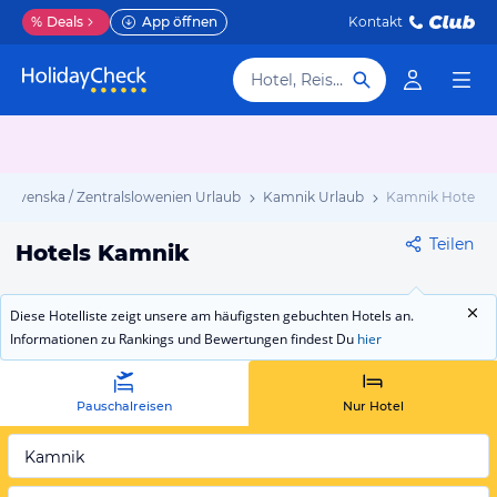
%
Deals
App öffnen
Kontakt
Hotel, Reiseziel
slovenska / Zentralslowenien Urlaub
Kamnik Urlaub
Kamnik Hotels
Teilen
Hotels Kamnik
Diese Hotelliste zeigt unsere am häufigsten gebuchten Hotels an.
Informationen zu Rankings und Bewertungen findest Du
hier
Pauschalreisen
Nur Hotel
Kamnik