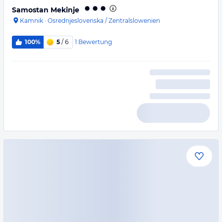
Samostan Mekinje
Kamnik
·
Osrednjeslovenska / Zentralslowenien
1
Bewertung
100%
5
/ 6