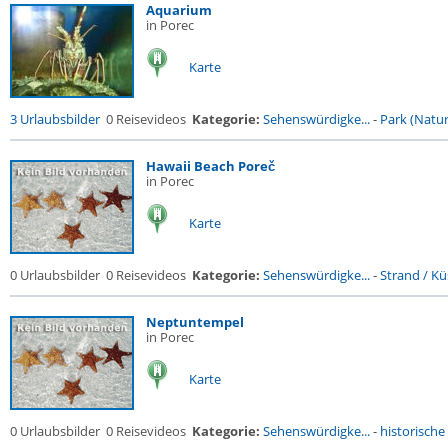
Aquarium
in Porec
Karte
3 Urlaubsbilder
0 Reisevideos
Kategorie:
Sehenswürdigke...
-
Park (Naturr
Hawaii Beach Poreč
in Porec
Karte
0 Urlaubsbilder
0 Reisevideos
Kategorie:
Sehenswürdigke...
-
Strand / Küs
Neptuntempel
in Porec
Karte
0 Urlaubsbilder
0 Reisevideos
Kategorie:
Sehenswürdigke...
-
historische 