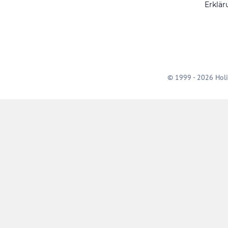
Erklär
© 1999 - 2026 Holi