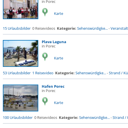
in Porec
Karte
15 Urlaubsbilder
0 Reisevideos
Kategorie:
Sehenswürdigke...
-
Veranstal
Plava Laguna
in Porec
Karte
53 Urlaubsbilder
1 Reisevideo
Kategorie:
Sehenswürdigke...
-
Strand / Küs
Hafen Porec
in Porec
Karte
100 Urlaubsbilder
0 Reisevideos
Kategorie:
Sehenswürdigke...
-
Strand / 