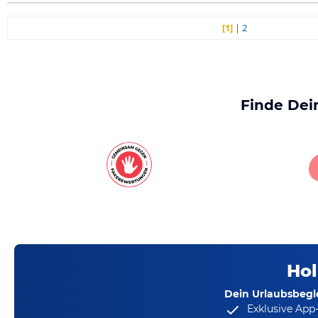
[1]
|
2
Finde Dei
Hol
Dein Urlaubsbegle
Exklusive App