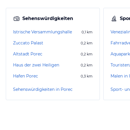
Sehenswürdigkeiten
Spor
Istrische Versammlungshalle
Veneziali
0,1
km
Zuccato Palast
0,2
km
Altstadt Porec
Aquapark
0,2
km
Haus der zwei Heiligen
Touristen
0,2
km
Hafen Porec
Malen in I
0,3
km
Sehenswürdigkeiten in Porec
Sport- un