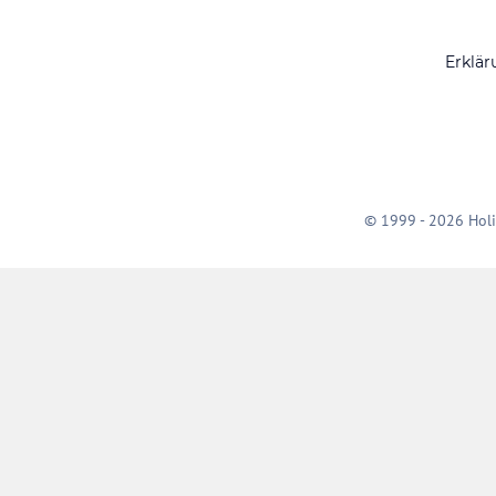
Erklär
© 1999 - 2026 Holi