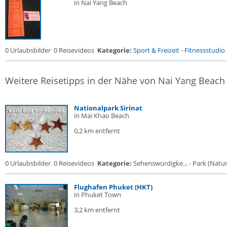
in Nai Yang Beach
0 Urlaubsbilder
0 Reisevideos
Kategorie:
Sport & Freizeit
-
Fitnessstudio .
Weitere Reisetipps in der Nähe von Nai Yang Beach
Nationalpark Sirinat
in Mai Khao Beach
0,2 km entfernt
0 Urlaubsbilder
0 Reisevideos
Kategorie:
Sehenswürdigke... - Park (Naturr
Flughafen Phuket (HKT)
in Phuket Town
3,2 km entfernt