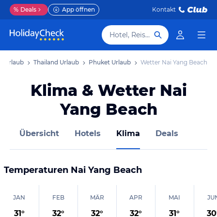
%
Deals
App öffnen
Kontakt
Hotel, Reiseziel
n Urlaub
Thailand Urlaub
Phuket Urlaub
Wetter Nai Yang Beach
Klima & Wetter Nai
Yang Beach
Übersicht
Hotels
Klima
Deals
Temperaturen
Nai Yang Beach
JAN
FEB
MÄR
APR
MAI
JU
31
°
32
°
32
°
32
°
31
°
30