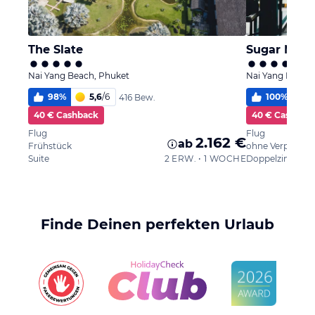
The Slate
Nai Yang Beach, Phuket
Nai Yang Beach
98
%
5,6
/
6
100
%
5
416 Bew.
40 € Cashback
40 € Cashbac
Flug
Flug
2.162 €
ab
Frühstück
ohne Verpflegu
Suite
2 ERW. • 1 WOCHE
Doppelzimmer
Finde Deinen perfekten Urlaub