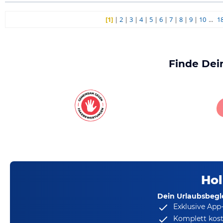
[1]
|
2
|
3
|
4
|
5
|
6
|
7
|
8
|
9
|
10
...
1
Finde Dei
Hol
Dein Urlaubsbegle
Exklusive App
Komplett kost