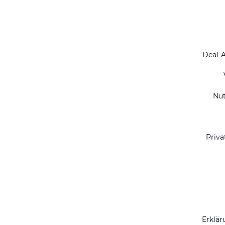
Deal-
Nu
Priva
Erklär