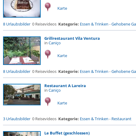
Karte
8 Urlaubsbilder
0 Reisevideos
Kategorie:
Essen & Trinken
-
Gehobene Gas
Grillrestaurant Vila Ventura
in
Caniço
Karte
8 Urlaubsbilder
0 Reisevideos
Kategorie:
Essen & Trinken
-
Gehobene Gas
Restaurant A Lareira
in
Caniço
Karte
3 Urlaubsbilder
0 Reisevideos
Kategorie:
Essen & Trinken
-
Restaurant
Le Buffet (geschlossen)