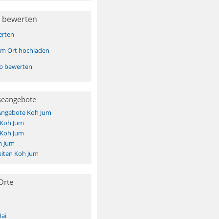
 bewerten
erten
sem Ort hochladen
pp bewerten
seangebote
 Angebote Koh Jum
 Koh Jum
 Koh Jum
h Jum
iten Koh Jum
Orte
ai