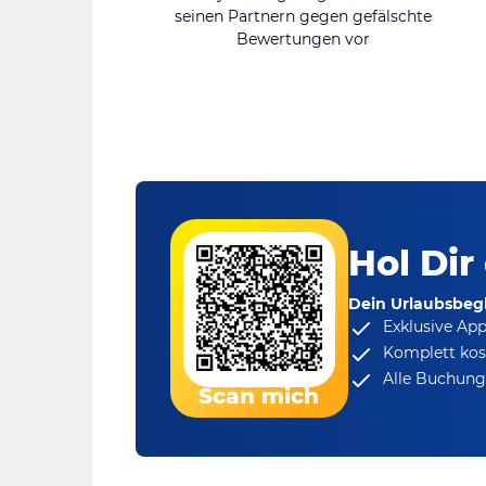
seinen Partnern gegen gefälschte
Bewertungen vor
Hol Dir
Dein Urlaubsbegl
Exklusive Ap
Komplett kos
Alle Buchungs
Scan mich