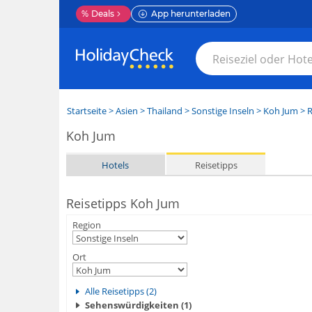
%
Deals
App herunterladen
Startseite
>
Asien
>
Thailand
>
Sonstige Inseln
>
Koh Jum
> R
Koh Jum
Hotels
Reisetipps
Reisetipps Koh Jum
Region
Ort
Alle Reisetipps (2)
Sehenswürdigkeiten (1)