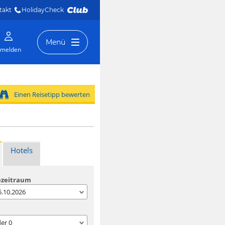
takt
HolidayCheck 
Menü
melden
Einen Reisetipp bewerten
Hotels
ezeitraum
05.10.2026
der
0