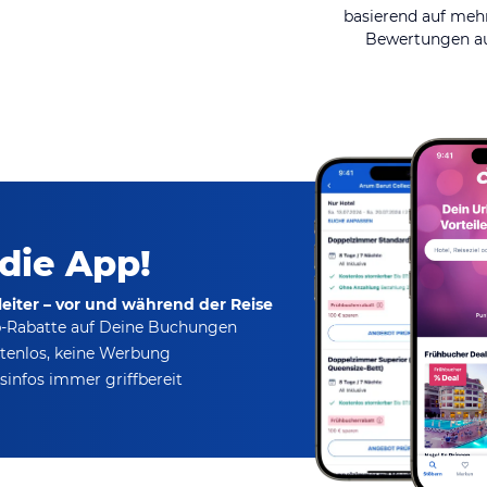
basierend auf mehr
Bewertungen au
 die App!
eiter – vor und während der Reise
p-Rabatte
auf Deine Buchungen
tenlos,
keine Werbung
infos immer griffbereit