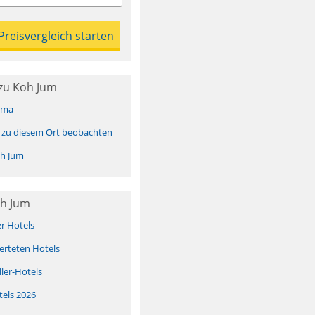
zu Koh Jum
ima
 zu diesem Ort beobachten
h Jum
oh Jum
er Hotels
erteten Hotels
ller-Hotels
tels 2026