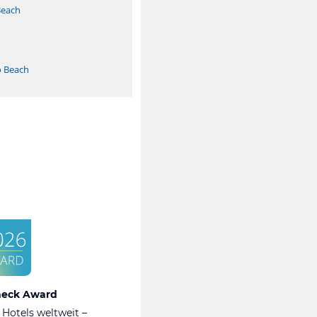
Beach
o Beach
heck Award
 Hotels weltweit –