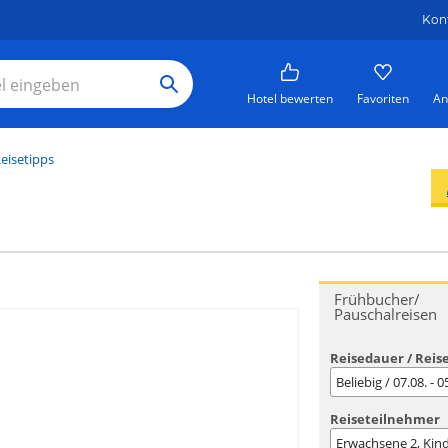
Kon
Hotel bewerten
Favoriten
An
eisetipps
Frühbucher/
Pauschalreisen
Reisedauer / Reis
Beliebig / 07.08. - 
Reiseteilnehmer
Erwachsene
2
, Kin