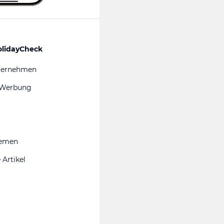
olidayCheck
ternehmen
 Werbung
hemen
 Artikel