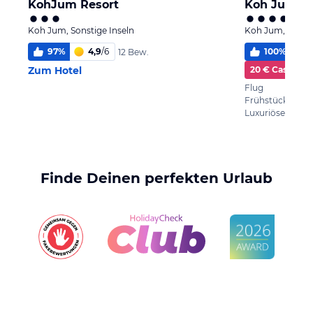
KohJum Resort
Koh Jum Be
Koh Jum, Sonstige Inseln
Koh Jum, Sonsti
97
%
4,9
/
6
100
%
12 Bew.
Zum Hotel
20 € Cashbac
Flug
Frühstück
Finde Deinen perfekten Urlaub