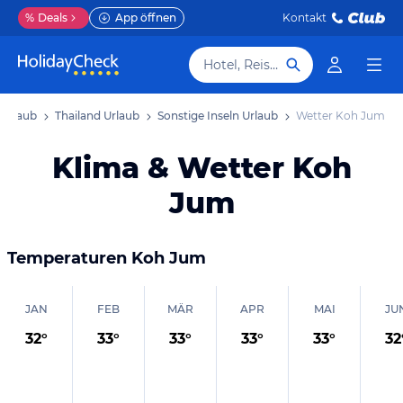
%
Deals
App öffnen
Kontakt
Hotel, Reiseziel
 Urlaub
Thailand Urlaub
Sonstige Inseln Urlaub
Wetter Koh Jum
Klima & Wetter Koh
Jum
Temperaturen
Koh Jum
JAN
FEB
MÄR
APR
MAI
JU
32
°
33
°
33
°
33
°
33
°
32