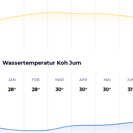
Wassertemperatur
Koh Jum
JAN
FEB
MÄR
APR
MAI
JU
28
°
28
°
30
°
30
°
30
°
31