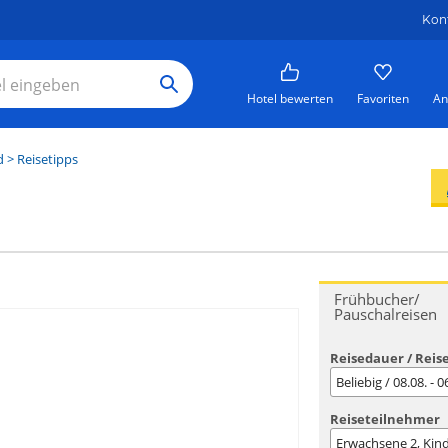
Kon
Hotel bewerten
Favoriten
An
d
> Reisetipps
Frühbucher/
Pauschalreisen
Reisedauer / Reis
Beliebig / 08.08. - 
Reiseteilnehmer
Erwachsene
2
, Kin