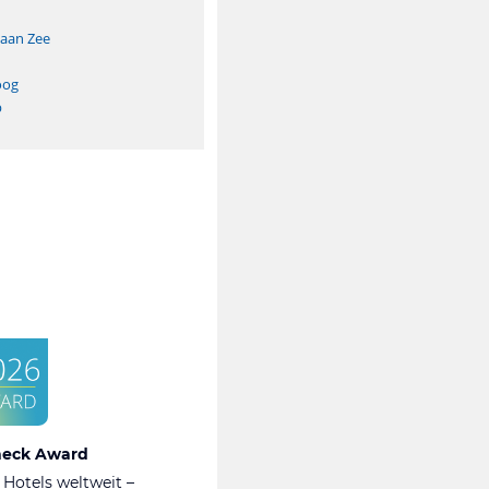
aan Zee
oog
p
heck Award
 Hotels weltweit –