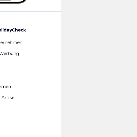
olidayCheck
ternehmen
 Werbung
hemen
 Artikel