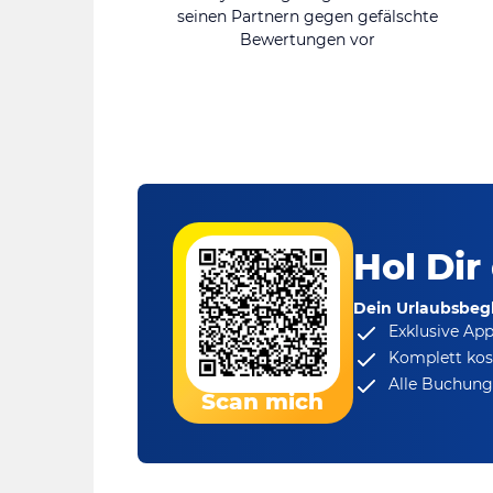
seinen Partnern gegen gefälschte
Bewertungen vor
Hol Dir
Dein Urlaubsbegl
Exklusive Ap
Komplett kos
Alle Buchungs
Scan mich