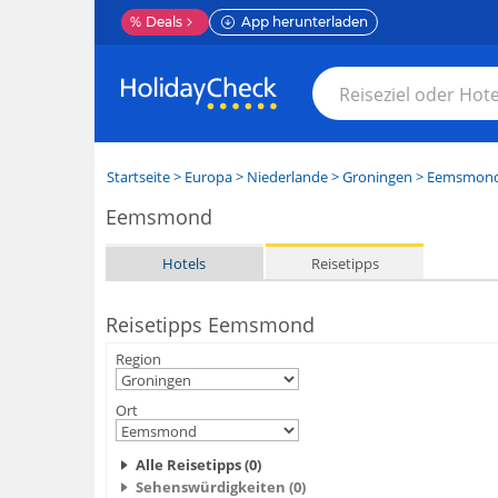
%
Deals
App herunterladen
Startseite
>
Europa
>
Niederlande
>
Groningen
>
Eemsmon
Eemsmond
Hotels
Reisetipps
Reisetipps Eemsmond
Region
Ort
Alle Reisetipps (0)
Sehenswürdigkeiten (0)