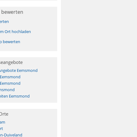
 bewerten
erten
sem Ort hochladen
pp bewerten
seangebote
 Angebote Eemsmond
s Eemsmond
s Eemsmond
emsmond
eiten Eemsmond
Orte
dam
rt
n-Duiveland