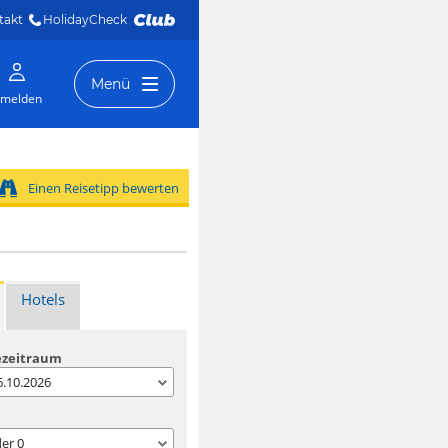
takt
HolidayCheck 
Menü
melden
Einen Reisetipp bewerten
Hotels
ezeitraum
06.10.2026
der
0