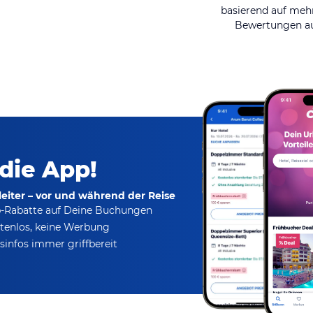
basierend auf mehr
Bewertungen au
 die App!
eiter – vor und während der Reise
p-Rabatte
auf Deine Buchungen
tenlos,
keine Werbung
infos immer griffbereit