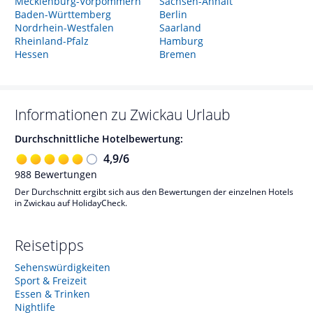
Mecklenburg-Vorpommern
Sachsen-Anhalt
Baden-Württemberg
Berlin
Nordrhein-Westfalen
Saarland
Rheinland-Pfalz
Hamburg
Hessen
Bremen
Informationen zu
Zwickau
Urlaub
Durchschnittliche Hotelbewertung:
4,9
/
6
988
Bewertungen
Der Durchschnitt ergibt sich aus den Bewertungen der einzelnen Hotels
in Zwickau auf HolidayCheck.
Reisetipps
Sehenswürdigkeiten
Sport & Freizeit
Essen & Trinken
Nightlife