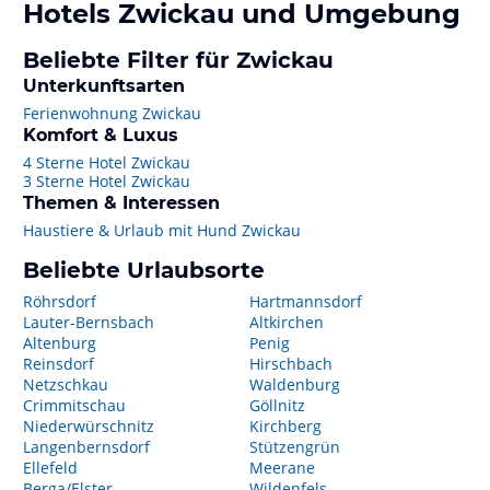
Hotels
Zwickau
und Umgebung
Beliebte Filter für Zwickau
Unterkunftsarten
Ferienwohnung Zwickau
Komfort & Luxus
4 Sterne Hotel Zwickau
3 Sterne Hotel Zwickau
Themen & Interessen
Haustiere & Urlaub mit Hund Zwickau
Beliebte Urlaubsorte
Röhrsdorf
Hartmannsdorf
Lauter-Bernsbach
Altkirchen
Altenburg
Penig
Reinsdorf
Hirschbach
Netzschkau
Waldenburg
Crimmitschau
Göllnitz
Niederwürschnitz
Kirchberg
Langenbernsdorf
Stützengrün
Ellefeld
Meerane
Berga/Elster
Wildenfels