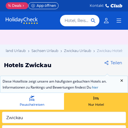
%
Deals
App öffnen
Kontakt
Hotel, Reiseziel
schland Urlaub
Sachsen Urlaub
Zwickau Urlaub
Zwickau Hotels
Teilen
Hotels Zwickau
Diese Hotelliste zeigt unsere am häufigsten gebuchten Hotels an.
Informationen zu Rankings und Bewertungen findest Du
hier
Pauschalreisen
Nur Hotel
Zwickau