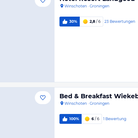
Winschoten
·
Groningen
23
Bewertungen
30%
2,8
/ 6
Bed & Breakfast Wieke
Winschoten
·
Groningen
1
Bewertung
100%
6
/ 6