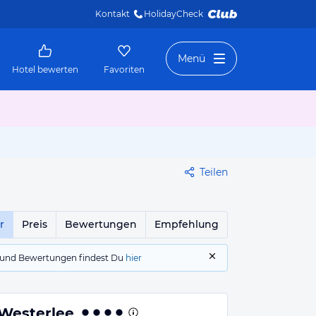
Kontakt
HolidayCheck 
Menü
Hotel bewerten
Favoriten
Teilen
r
Preis
Bewertungen
Empfehlung
gs und Bewertungen findest Du
hier
 Westerlee