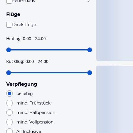
Ferienhaus
3
Flüge
Direktflüge
Du findest mit dieser Einstellung Flüge, die mit sehr
hoher Wahrscheinlichkeit Direktflüge sind. Bitte
Hinflug
:
0:00 - 24:00
prüfe vor der Buchung noch einmal die Flugdetails.
Rückflug
:
0:00 - 24:00
Verpflegung
beliebig
mind. Frühstück
mind. Halbpension
mind. Vollpension
All Inclusive