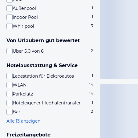
Außenpool
1
Indoor Pool
1
Whirlpool
3
Von Urlaubern gut bewertet
Über 5,0 von 6
2
Hotelausstattung & Service
Ladestation für Elektroautos
1
WLAN
14
Parkplatz
14
Hoteleigener Flughafentransfer
1
Bar
2
Alle 13 anzeigen
Freizeitangebote