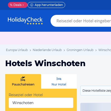
%
Deals
App herunterladen
Europa Urlaub
Niederlande Urlaub
Groningen Urlaub
Winscho
Hotels Winschoten
Pauschalreisen
Nur Hotel
Diese Hotelliste z
Reiseziel oder Hotel
Winschoten