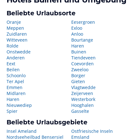
Beliebte Urlaubsorte
Oranje
Eesergroen
Meppen
Exloo
Zuidlaren
Anloo
Witteveen
Bourtange
Rolde
Haren
Onstwedde
Buinen
Anderen
Tiendeveen
Eext
Coevorden
Beilen
Zweeloo
Schoonlo
Borger
Ter Apel
Gieten
Emmen
Vlagtwedde
Midlaren
Zeijerveen
Haren
Westerbork
Nieuwediep
Hooghalen
Spier
Gasselte
Beliebte Urlaubsgebiete
Insel Ameland
Ostfriesische Inseln
Nordseeheilbad Bensersiel
Emsland