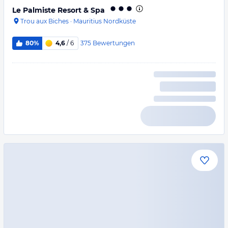
Le Palmiste Resort & Spa
Trou aux Biches
·
Mauritius Nordküste
375
Bewertungen
80%
4,6
/ 6