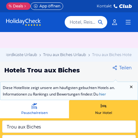
%
Deals
App öffnen
Kontakt
Hotel, Reiseziel
us Nordküste Urlaub
Trou aux Biches Urlaub
Trou aux Biches Hotels
Teilen
Hotels Trou aux Biches
Diese Hotelliste zeigt unsere am häufigsten gebuchten Hotels an.
Informationen zu Rankings und Bewertungen findest Du
hier
Pauschalreisen
Nur Hotel
Trou aux Biches