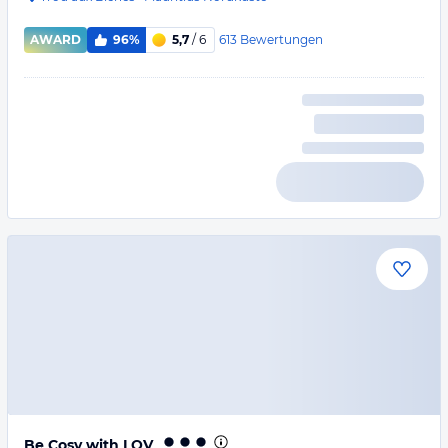
613
Bewertungen
AWARD
96%
5,7
/ 6
Be Cosy with LOV