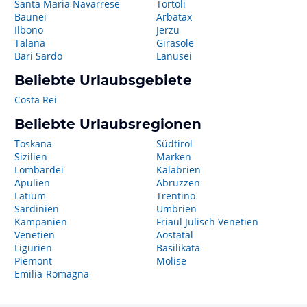
Santa Maria Navarrese
Tortoli
Baunei
Arbatax
Ilbono
Jerzu
Talana
Girasole
Bari Sardo
Lanusei
Beliebte Urlaubsgebiete
Costa Rei
Beliebte Urlaubsregionen
Toskana
Südtirol
Sizilien
Marken
Lombardei
Kalabrien
Apulien
Abruzzen
Latium
Trentino
Sardinien
Umbrien
Kampanien
Friaul Julisch Venetien
Venetien
Aostatal
Ligurien
Basilikata
Piemont
Molise
Emilia-Romagna