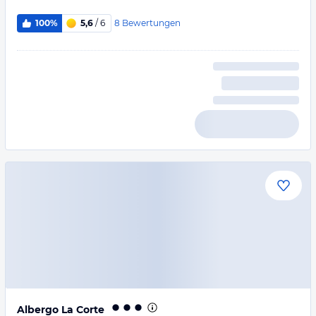
8
Bewertungen
100%
5,6
/ 6
Albergo La Corte