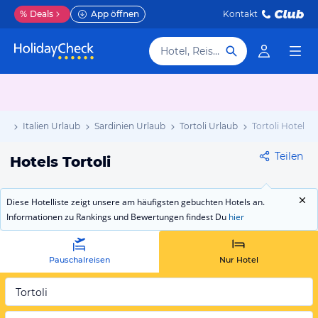
%
Deals
App öffnen
Kontakt
Hotel, Reiseziel
ub
Italien Urlaub
Sardinien Urlaub
Tortoli Urlaub
Tortoli Hotels
Teilen
Hotels Tortoli
Diese Hotelliste zeigt unsere am häufigsten gebuchten Hotels an.
Informationen zu Rankings und Bewertungen findest Du
hier
Pauschalreisen
Nur Hotel
Tortoli