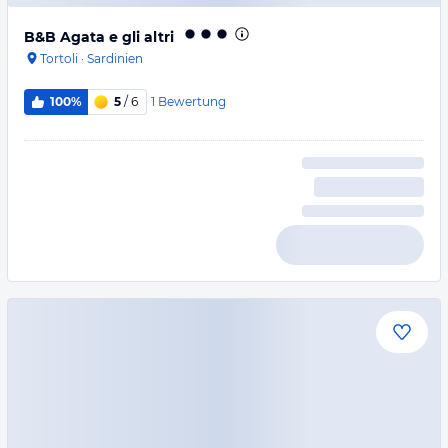
B&B Agata e gli altri
Tortoli
·
Sardinien
1
Bewertung
100%
5
/ 6