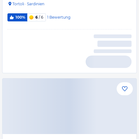
Tortoli
·
Sardinien
1
Bewertung
100%
6
/ 6