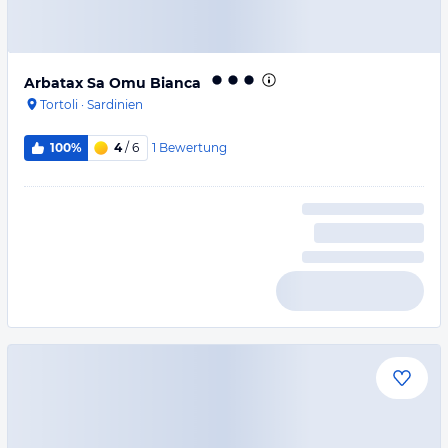
Arbatax Sa Omu Bianca
Tortoli
·
Sardinien
1
Bewertung
100%
4
/ 6