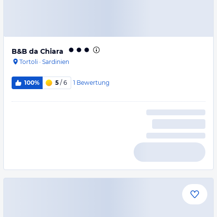
B&B da Chiara
Tortoli
·
Sardinien
1
Bewertung
100%
5
/ 6