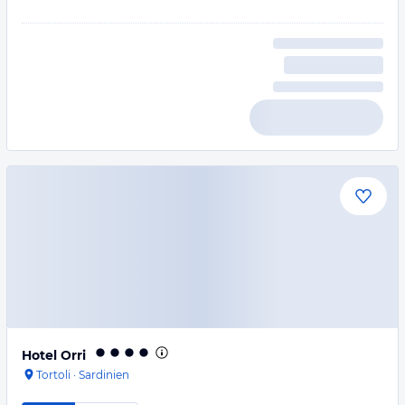
Hotel Orri
Tortoli
·
Sardinien