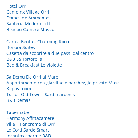
Hotel Orri
Camping Village Orrì
Domos de Ammentos
Santeria Modern Loft
Bixinau Camere Museo
Cara a Bentu - Charming Rooms
Bonòra Suites
Casetta da scoprire a due passi dal centro
B&B La Tortorella
Bed & Breakfast Le Violette
Sa Domu De Orrì al Mare
Appartamento con giardino e parcheggio privato Musci
Kepos room
Tortolì Old Town - Sardiniarooms
B&B Demas
Tabernabè
Harmony Affittacamere
Villa il Panorama di Orrì
Le Corti Sarde Smart
Incantos charme B&B