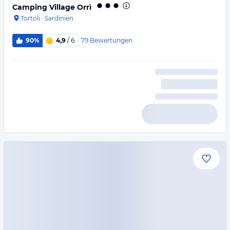
Camping Village Orrì
Tortoli
·
Sardinien
79
Bewertungen
90%
4,9
/ 6