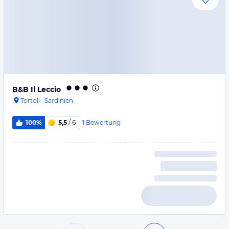
B&B Il Leccio
Tortoli
·
Sardinien
1
Bewertung
100%
5,5
/ 6