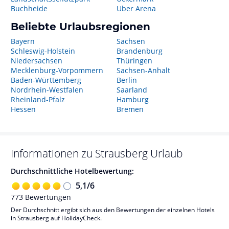
Buchheide
Uber Arena
Beliebte Urlaubsregionen
Bayern
Sachsen
Schleswig-Holstein
Brandenburg
Niedersachsen
Thüringen
Mecklenburg-Vorpommern
Sachsen-Anhalt
Baden-Württemberg
Berlin
Nordrhein-Westfalen
Saarland
Rheinland-Pfalz
Hamburg
Hessen
Bremen
Informationen zu
Strausberg
Urlaub
Durchschnittliche Hotelbewertung:
5,1
/
6
773
Bewertungen
Der Durchschnitt ergibt sich aus den Bewertungen der einzelnen Hotels
in Strausberg auf HolidayCheck.