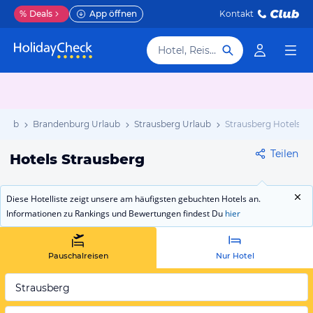
%
Deals
App öffnen
Kontakt
Hotel, Reiseziel
rlaub
Brandenburg Urlaub
Strausberg Urlaub
Strausberg Hotels
Teilen
Hotels Strausberg
Diese Hotelliste zeigt unsere am häufigsten gebuchten Hotels an.
Informationen zu Rankings und Bewertungen findest Du
hier
Pauschalreisen
Nur Hotel
Strausberg