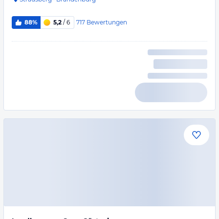
717
Bewertungen
88%
5,2
/ 6