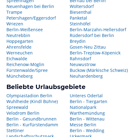
Spreenhagen
Bernau bei Berlin
Neuenhagen bei Berlin
Woltersdorf
Trampe
Biesenthal
Petershagen/Eggersdorf
Panketal
Wriezen
Steinhöfel
Berlin-Weißensee
Berlin-Marzahn-Hellersdorf
Neutrebbin
Rüdersdorf bei Berlin
Hoppegarten
Breydin
Ahrensfelde
Gosen-Neu Zittau
Werneuchen
Berlin-Treptow-Köpenick
Eichwalde
Rahnsdorf
Reichenow-Möglin
Neuwustrow
Fürstenwalde/Spree
Buckow (Märkische Schweiz)
Müncheberg
Neuhardenberg
Beliebte Urlaubsgebiete
Olympiastadion Berlin
Unteres Odertal
Wuhlheide (Kindl Bühne)
Berlin - Tiergarten
Spreewald
Nationalpark
Velodrom Berlin
Warthemündung
Berlin - Gesundbrunnen
Berlin - Wittenau
Berlin - Kurfürstendamm
Messe Berlin
Stettiner
Berlin - Wedding
Landschaftsschutzpark
Uckermark