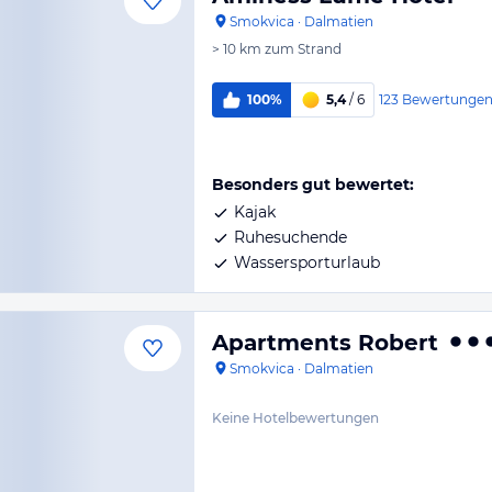
Smokvica
·
Dalmatien
> 10 km
zum Strand
123
Bewertunge
100%
5,4
/ 6
Besonders gut bewertet:
Kajak
Ruhesuchende
Wassersporturlaub
Apartments Robert
Smokvica
·
Dalmatien
Keine Hotelbewertungen