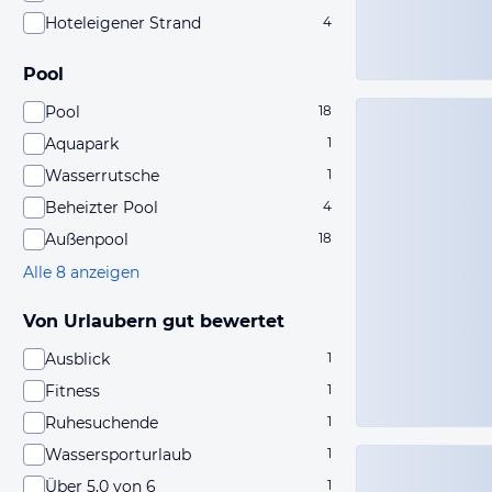
Hoteleigener Strand
4
Pool
Pool
18
Aquapark
1
Wasserrutsche
1
Beheizter Pool
4
Außenpool
18
Alle 8 anzeigen
Von Urlaubern gut bewertet
Ausblick
1
Fitness
1
Ruhesuchende
1
Wassersporturlaub
1
Über 5,0 von 6
1