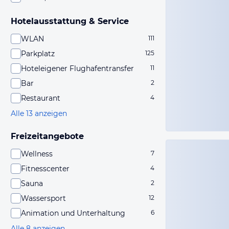
Hotelausstattung & Service
WLAN
111
Parkplatz
125
Hoteleigener Flughafentransfer
11
Bar
2
Restaurant
4
Alle 13 anzeigen
Freizeitangebote
Wellness
7
Fitnesscenter
4
Sauna
2
Wassersport
12
Animation und Unterhaltung
6
Alle 8 anzeigen