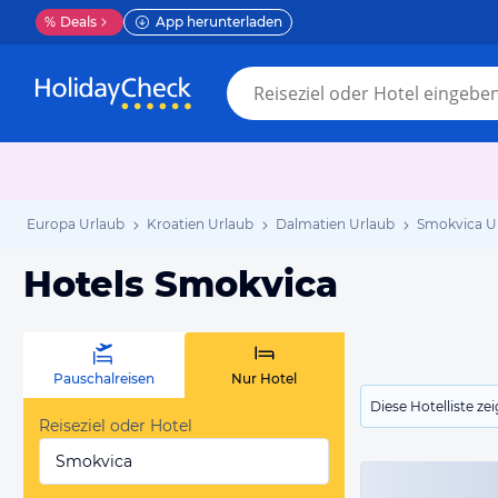
%
Deals
App herunterladen
Europa Urlaub
Kroatien Urlaub
Dalmatien Urlaub
Smokvica U
Hotels Smokvica
Pauschalreisen
Nur Hotel
Diese Hotelliste z
Reiseziel oder Hotel
Smokvica