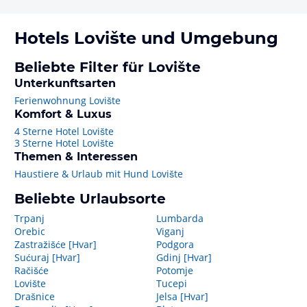
Hotels
Lovište
und Umgebung
Beliebte Filter für Lovište
Unterkunftsarten
Ferienwohnung Lovište
Komfort & Luxus
4 Sterne Hotel Lovište
3 Sterne Hotel Lovište
Themen & Interessen
Haustiere & Urlaub mit Hund Lovište
Beliebte Urlaubsorte
Trpanj
Lumbarda
Orebic
Viganj
Zastražišće [Hvar]
Podgora
Sućuraj [Hvar]
Gdinj [Hvar]
Račišće
Potomje
Lovište
Tucepi
Drašnice
Jelsa [Hvar]