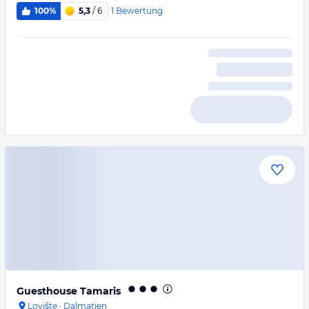
1
Bewertung
100%
5,3
/ 6
Guesthouse Tamaris
Lovište
·
Dalmatien