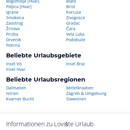
Bogomolje [Hvar]
Blato
Poljica [Hvar]
Brist
Igrane
Korcula
Smokvica
Zivogosce
Zaostrog
Gradac
Žrnovo
Čara
Prizba
Vela Luka
Drvenik
Podobuče
Potirna
Beliebte Urlaubsgebiete
Insel Vis
Insel Brac
Insel Hvar
Beliebte Urlaubsregionen
Dalmatien
Mittelkroatien
Istrien
Zagreb & Umgebung
Kvarner Bucht
Slawonien
Informationen zu
Lovište
Urlaub