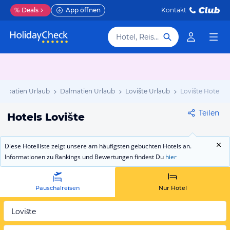
%
Deals
App öffnen
Kontakt
Hotel, Reiseziel
Kroatien Urlaub
Dalmatien Urlaub
Lovište Urlaub
Lovište Hotels
Teilen
Hotels Lovište
Diese Hotelliste zeigt unsere am häufigsten gebuchten Hotels an.
Informationen zu Rankings und Bewertungen findest Du
hier
Pauschalreisen
Nur Hotel
Lovište