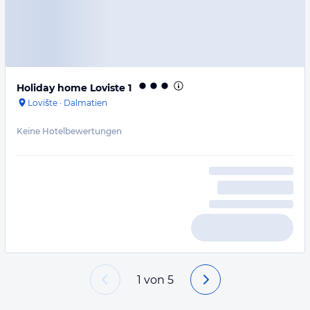
Holiday home Loviste 1
Lovište
·
Dalmatien
Keine Hotelbewertungen
1
von
5