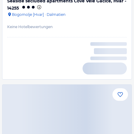
Seaside secluded apartments Cove Vele Gacice, Hvar -
14255
Bogomolje [Hvar]
·
Dalmatien
Keine Hotelbewertungen