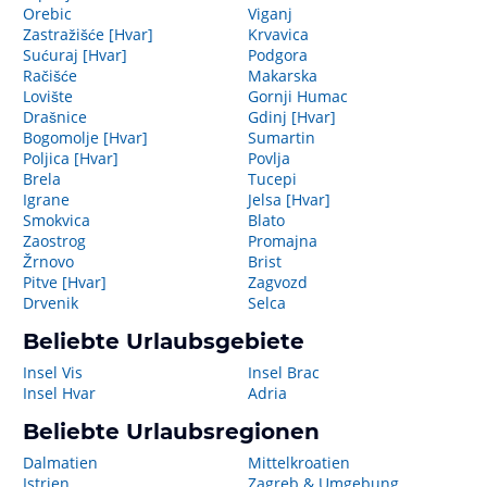
Orebic
Viganj
Zastražišće [Hvar]
Krvavica
Sućuraj [Hvar]
Podgora
Račišće
Makarska
Lovište
Gornji Humac
Drašnice
Gdinj [Hvar]
Bogomolje [Hvar]
Sumartin
Poljica [Hvar]
Povlja
Brela
Tucepi
Igrane
Jelsa [Hvar]
Smokvica
Blato
Zaostrog
Promajna
Žrnovo
Brist
Pitve [Hvar]
Zagvozd
Drvenik
Selca
Beliebte Urlaubsgebiete
Insel Vis
Insel Brac
Insel Hvar
Adria
Beliebte Urlaubsregionen
Dalmatien
Mittelkroatien
Istrien
Zagreb & Umgebung