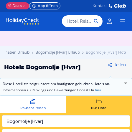
%
Deals
App öffnen
Kontakt
Hotel, Reiseziel
almatien Urlaub
Bogomolje [Hvar] Urlaub
Bogomolje [Hvar] Hotels
Teilen
Hotels Bogomolje [Hvar]
Diese Hotelliste zeigt unsere am häufigsten gebuchten Hotels an.
Informationen zu Rankings und Bewertungen findest Du
hier
Pauschalreisen
Nur Hotel
Bogomolje [Hvar]