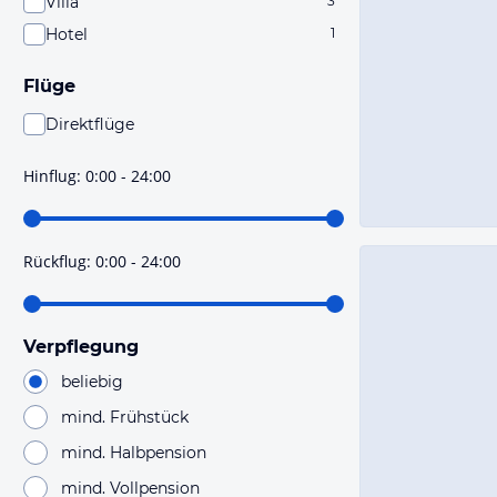
Villa
3
Hotel
1
Flüge
Direktflüge
Du findest mit dieser Einstellung Flüge, die mit sehr
hoher Wahrscheinlichkeit Direktflüge sind. Bitte
Hinflug
:
0:00 - 24:00
prüfe vor der Buchung noch einmal die Flugdetails.
Rückflug
:
0:00 - 24:00
Verpflegung
beliebig
mind. Frühstück
mind. Halbpension
mind. Vollpension