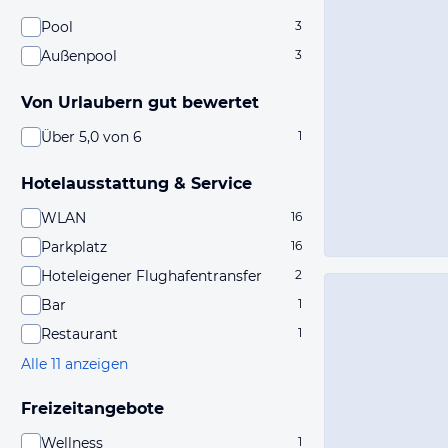
Pool
3
Außenpool
3
Von Urlaubern gut bewertet
Über 5,0 von 6
1
Hotelausstattung & Service
WLAN
16
Parkplatz
16
Hoteleigener Flughafentransfer
2
Bar
1
Restaurant
1
Alle 11 anzeigen
Freizeitangebote
Wellness
1