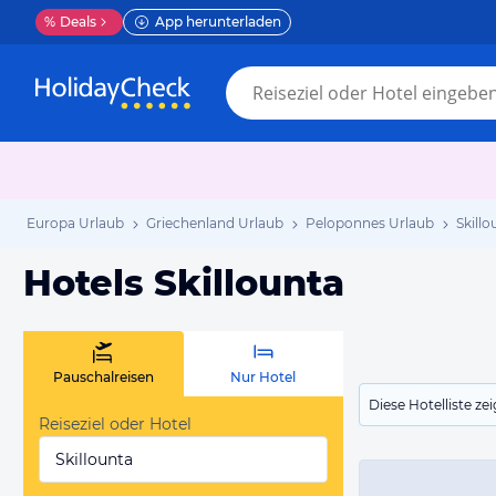
%
Deals
App herunterladen
Europa Urlaub
Griechenland Urlaub
Peloponnes Urlaub
Skill
Hotels Skillounta
Pauschalreisen
Nur Hotel
Diese Hotelliste z
Reiseziel oder Hotel
Skillounta