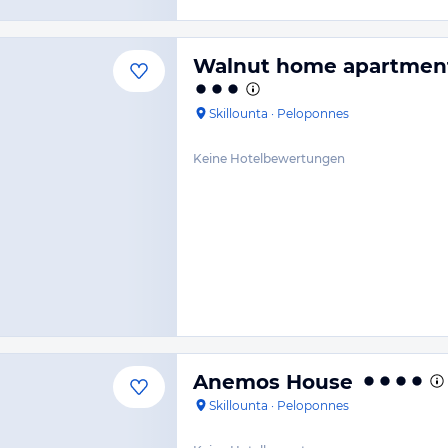
Walnut home apartment
Skillounta
·
Peloponnes
Keine Hotelbewertungen
Anemos House
Skillounta
·
Peloponnes