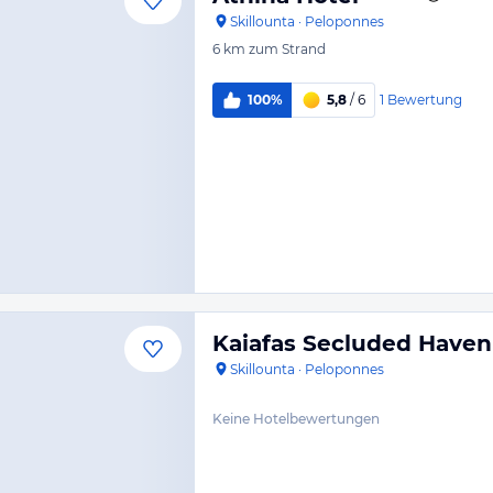
Skillounta
·
Peloponnes
6 km
zum Strand
1
Bewertung
100%
5,8
/ 6
Kaiafas Secluded Haven
Skillounta
·
Peloponnes
Keine Hotelbewertungen