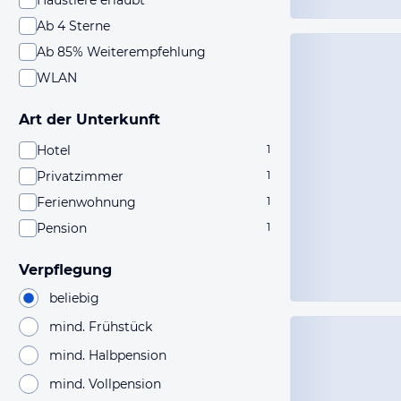
Haustiere erlaubt
Ab 4 Sterne
Ab 85% Weiterempfehlung
WLAN
Art der Unterkunft
Hotel
1
Privatzimmer
1
Ferienwohnung
1
Pension
1
Verpflegung
beliebig
mind. Frühstück
mind. Halbpension
mind. Vollpension