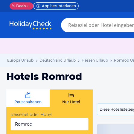
%
Deals
App herunterladen
Europa Urlaub
Deutschland Urlaub
Hessen Urlaub
Romrod Ur
Hotels Romrod
Pauschalreisen
Nur Hotel
Diese Hotelliste z
Reiseziel oder Hotel
Romrod