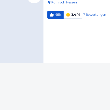
Romrod
·
Hessen
7
Bewertungen
45%
3,4
/ 6