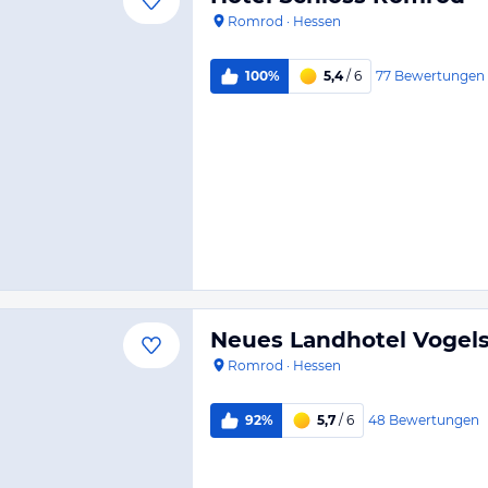
Romrod
·
Hessen
77
Bewertungen
100%
5,4
/ 6
Neues Landhotel Vogel
Romrod
·
Hessen
48
Bewertungen
92%
5,7
/ 6