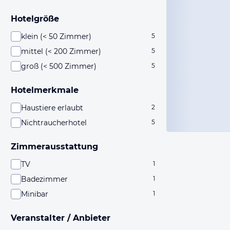
Hotelgröße
klein (< 50 Zimmer)
5
mittel (< 200 Zimmer)
5
groß (< 500 Zimmer)
5
Hotelmerkmale
Haustiere erlaubt
2
Nichtraucherhotel
5
Zimmerausstattung
TV
1
Badezimmer
1
Minibar
1
Veranstalter / Anbieter