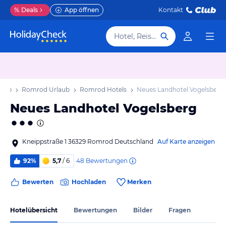
%
Deals
App öffnen
Kontakt
Hotel, Reiseziel
laub
Romrod Urlaub
Romrod Hotels
Neues Landhotel Vogelsberg
Neues Landhotel Vogelsberg
Kneippstraße 1 36329 Romrod Deutschland
Auf Karte anzeigen
48
Bewertungen
92%
5,7
/ 6
Bewerten
Hochladen
Merken
Hotelübersicht
Bewertungen
Bilder
Fragen