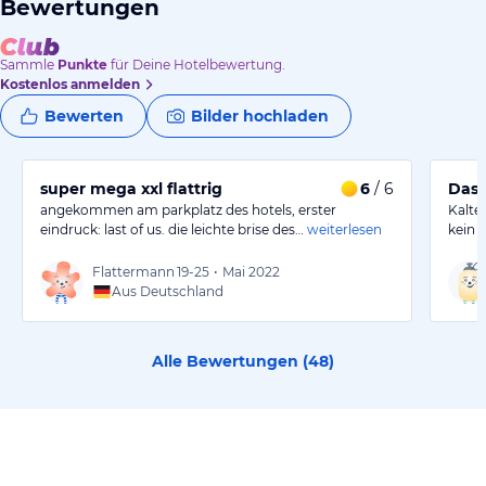
Bewertungen
Sammle
Punkte
für Deine Hotelbewertung.
Kostenlos anmelden
Bewerten
Bilder hochladen
super mega xxl flattrig
6
/ 6
Das 
angekommen am parkplatz des hotels, erster
Kalte
eindruck: last of us. die leichte brise des…
weiterlesen
kein 
Flattermann
19-25
•
Mai 2022
Aus Deutschland
Alle Bewertungen (
48
)