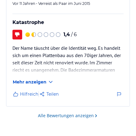
Vor 11 Jahren • Verreist als Paar im Juni 2015
Katastrophe
1,4
/ 6
Der Name täuscht über die Identität weg. Es handelt
sich um einen Plattenbau aus den 70iger Jahren, der
seit dieser Zeit nicht renoviert wurde. Im Zimmer
riecht es unangenehm. Die Badezimmerarmaturen
wurden wohl vor 40 jahren schon gebraucht gekauft.
Mehr anzeigen
Das Schwimmbad ist seit 2011 im Umbau !!! In der
Lobby steht ein Ledersofa für das ich mich schämen
Hilfreich
Teilen
würde, wenn ich es zuhause hätte. Das gesamte Hotel
lebt offenbar von den Veranstaltungen im
Schloßhotel, das gut zu erreichen ist.
Alle Bewertungen anzeigen
Wenn Sie nicht im Freien übernachten…