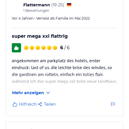
Flattermann
(
19-25
)
1
Bewertungen
Vor 4 Jahren • Verreist als Familie im Mai 2022
super mega xxl flattrig
6
/ 6
angekommen am parkplatz des hotels, erster
eindruck: last of us. die leichte brise des windes, so
die gardinen am rütteln, einfach ein tolles flair.
während ich das super mega xxl tolle neue landhaus
hotel betrat stieg mir aber ein wenig muffesausen
Mehr anzeigen
nach oben, da ich aufpassen musste wo ich hin trat.
die eingangshalle ziemlich unordentlich, viel papier
Hilfreich
Teilen
am bodert rumgeflattermannt, aber auch super mega
xxl nobelloch, was meine unruhe wieder ausglich.
die bedienungen an der rezeption waren super mega