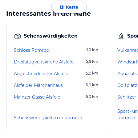
Karte
Interessantes in der Nähe
Sehenswürdigkeiten
Spor
Schloss Romrod
1,0
km
Dreifaltigkeitskirche Alsfeld
5,9
km
Windsurf
Augustinerkloster Alsfeld
5,9
km
Alsfelder Märchenhaus
6,0
km
Mainzer Gasse Alsfeld
6,0
km
Schlitze
Sport- un
Sehenswürdigkeiten in Romrod
Romrod