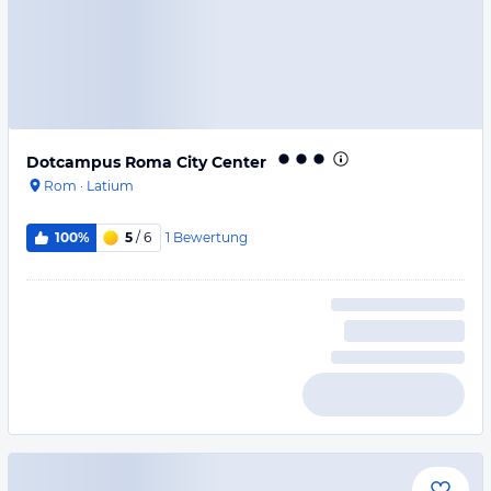
Dotcampus Roma City Center
Rom
·
Latium
1
Bewertung
100%
5
/ 6