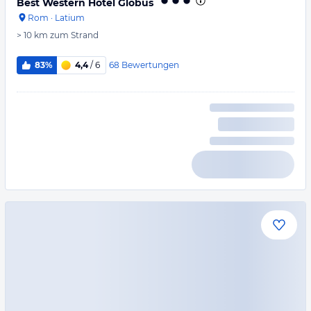
Best Western Hotel Globus
Rom
·
Latium
> 10 km
zum Strand
68
Bewertungen
83%
4,4
/ 6