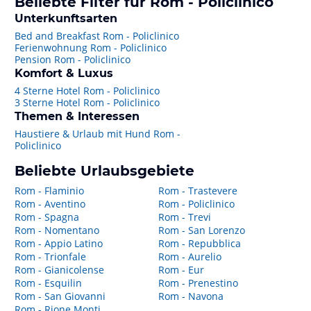
Beliebte Filter für Rom - Policlinico
Unterkunftsarten
Bed and Breakfast Rom - Policlinico
Ferienwohnung Rom - Policlinico
Pension Rom - Policlinico
Komfort & Luxus
4 Sterne Hotel Rom - Policlinico
3 Sterne Hotel Rom - Policlinico
Themen & Interessen
Haustiere & Urlaub mit Hund Rom -
Policlinico
Beliebte Urlaubsgebiete
Rom - Flaminio
Rom - Trastevere
Rom - Aventino
Rom - Policlinico
Rom - Spagna
Rom - Trevi
Rom - Nomentano
Rom - San Lorenzo
Rom - Appio Latino
Rom - Repubblica
Rom - Trionfale
Rom - Aurelio
Rom - Gianicolense
Rom - Eur
Rom - Esquilin
Rom - Prenestino
Rom - San Giovanni
Rom - Navona
Rom - Rione Monti