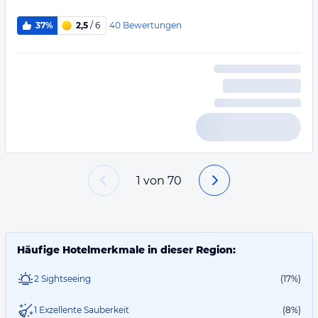
40
Bewertungen
37%
2,5
/ 6
1
von
70
Häufige Hotelmerkmale in dieser Region:
2 Sightseeing
(17%)
1 Exzellente Sauberkeit
(8%)