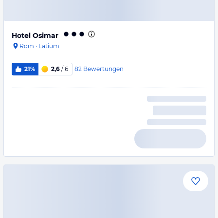
Hotel Osimar
Rom
·
Latium
82
Bewertungen
21%
2,6
/ 6