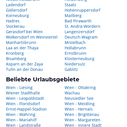
Ladendorf
Staatz
Göllersdorf
Hohenruppersdorf
Korneuburg
Mailberg
Hadres
Bad Pirawarth
Stockerau
St. Andrä-Wördern
Gerasdorf bei Wien
Langenzersdorf
Wolkersdorf im Weinviertel
Deutsch-Wagram
Manhartsbrunn
Mistelbach
Laa an der Thaya
Hollabrunn
Kronberg
Ernstbrunn
Bisamberg
Klosterneuburg
Asparn an der Zaya
Niedersulz
Tulln an der Donau
Gablitz
Beliebte Urlaubsgebiete
Wien - Liesing
Wien - Ottakring
Wiener Stadthalle
Wachau
Wien - Leopoldstadt
Neusiedler See
Wien - Floridsdorf
Wien - Meidling
Ernst-Happel-Stadion
Wien - Hernals
Wien - Währing
Wien - Brigittenau
Wien - Mariahilf
Wien - Margareten
Wien - Landstraße
Wien - Innere Stadt