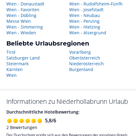
Wien - Donaustadt
Wien - Rudolfsheim-Fünfh
Wien - Favoriten
Wien - Josefstadt
Wien - Döbling
Wien - Neubau
Messe Wien
Wien - Penzing
Wien - Simmering
Wien - Hietzing
Wien - Wieden
Wien - Alsergrund
Beliebte Urlaubsregionen
Tirol
Vorarlberg
Salzburger Land
Oberösterreich
Steiermark
Niederösterreich
Kärnten
Burgenland
Wien
Informationen zu
Niederhollabrunn
Urlaub
Durchschnittliche Hotelbewertung:
5,8
/
6
2
Bewertungen
Der Durchschnitt ergibt sich aus den Bewertungen der einzelnen Hotels