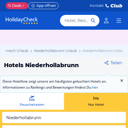
%
Deals
App öffnen
Kontakt
Hotel, Reiseziel
sterreich Urlaub
Niederhollabrunn Urlaub
Niederhollabrunn Hotels
Teilen
Hotels Niederhollabrunn
Diese Hotelliste zeigt unsere am häufigsten gebuchten Hotels an.
Informationen zu Rankings und Bewertungen findest Du
hier
Pauschalreisen
Nur Hotel
Niederhollabrunn