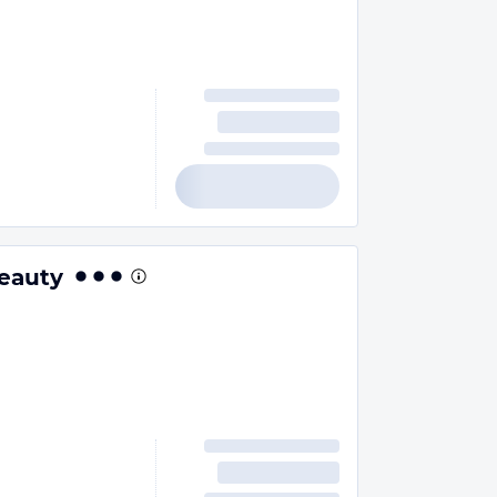
eauty