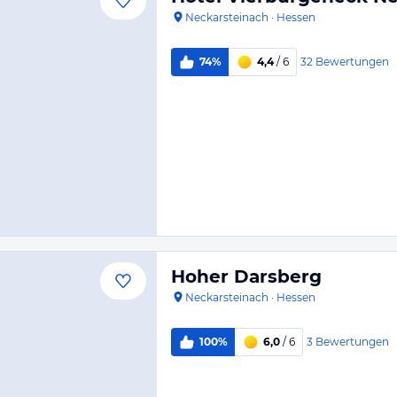
Neckarsteinach
·
Hessen
32
Bewertungen
74%
4,4
/ 6
Hoher Darsberg
Neckarsteinach
·
Hessen
3
Bewertungen
100%
6,0
/ 6