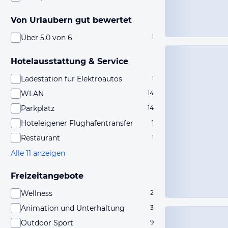
Von Urlaubern gut bewertet
Über 5,0 von 6
1
Hotelausstattung & Service
Ladestation für Elektroautos
1
WLAN
14
Parkplatz
14
Hoteleigener Flughafentransfer
1
Restaurant
1
Alle 11 anzeigen
Freizeitangebote
Wellness
2
Animation und Unterhaltung
3
Outdoor Sport
9