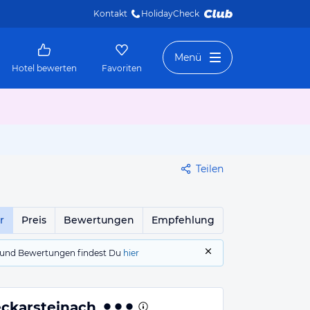
Kontakt
HolidayCheck 
Menü
Hotel bewerten
Favoriten
Teilen
r
Preis
Bewertungen
Empfehlung
gs und Bewertungen findest Du
hier
ckarsteinach