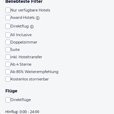
Beliebteste Filter
Nur verfügbare Hotels
Award-Hotels
Direktflug
All Inclusive
Doppelzimmer
Suite
inkl. Hoteltransfer
Ab 4 Sterne
Ab 85% Weiterempfehlung
Kostenlos stornierbar
Flüge
Direktflüge
Du findest mit dieser Einstellung Flüge, die mit sehr
hoher Wahrscheinlichkeit Direktflüge sind. Bitte
Hinflug
:
0:00 - 24:00
prüfe vor der Buchung noch einmal die Flugdetails.