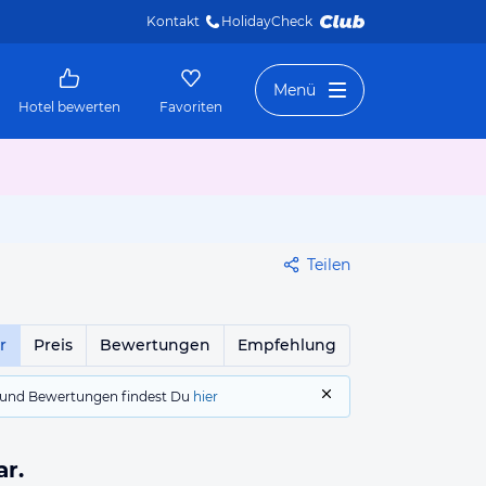
Kontakt
HolidayCheck 
Menü
Hotel bewerten
Favoriten
Teilen
r
Preis
Bewertungen
Empfehlung
gs und Bewertungen findest Du
hier
ar.