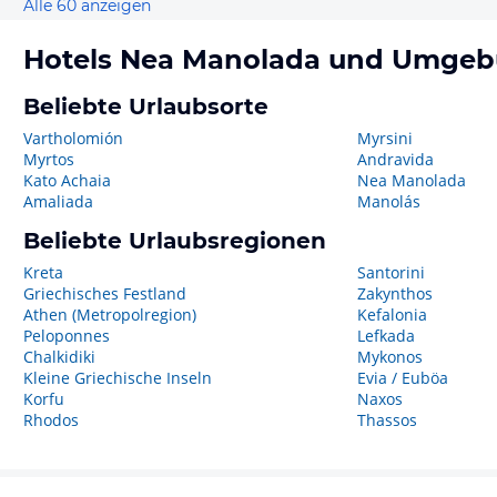
Alle 60 anzeigen
Hotels
Nea Manolada
und Umgeb
Beliebte Urlaubsorte
Vartholomión
Myrsini
Myrtos
Andravida
Kato Achaia
Nea Manolada
Amaliada
Manolás
Beliebte Urlaubsregionen
Kreta
Santorini
Griechisches Festland
Zakynthos
Athen (Metropolregion)
Kefalonia
Peloponnes
Lefkada
Chalkidiki
Mykonos
Kleine Griechische Inseln
Evia / Euböa
Korfu
Naxos
Rhodos
Thassos