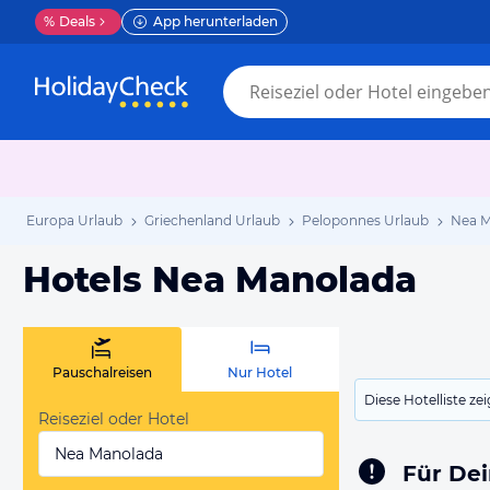
%
Deals
App herunterladen
Europa Urlaub
Griechenland Urlaub
Peloponnes Urlaub
Nea M
Hotels Nea Manolada
Pauschalreisen
Nur Hotel
Diese Hotelliste z
Reiseziel oder Hotel
Nea Manolada
Für Dei