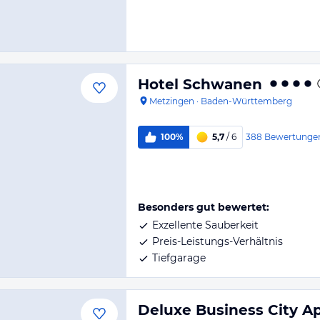
Hotel Schwanen
Metzingen
·
Baden-Württemberg
388
Bewertunge
100%
5,7
/ 6
Besonders gut bewertet:
Exzellente Sauberkeit
Preis-Leistungs-Verhältnis
Tiefgarage
Deluxe Business City A