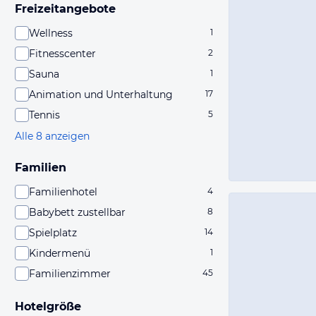
Freizeitangebote
Wellness
1
Fitnesscenter
2
Sauna
1
Animation und Unterhaltung
17
Tennis
5
Alle 8 anzeigen
Familien
Familienhotel
4
Babybett zustellbar
8
Spielplatz
14
Kindermenü
1
Familienzimmer
45
Hotelgröße