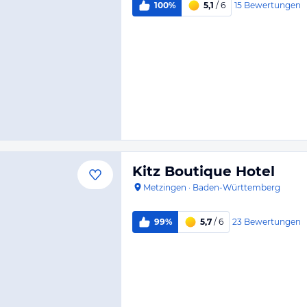
15
Bewertungen
100%
5,1
/ 6
Kitz Boutique Hotel
Metzingen
·
Baden-Württemberg
23
Bewertungen
99%
5,7
/ 6