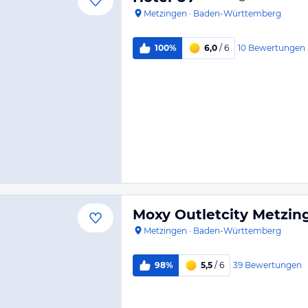
Metzingen
·
Baden-Württemberg
10
Bewertungen
100%
6,0
/ 6
Moxy Outletcity Metzin
Metzingen
·
Baden-Württemberg
39
Bewertungen
98%
5,5
/ 6