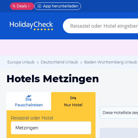
%
Deals
App herunterladen
Europa Urlaub
Deutschland Urlaub
Baden-Württemberg Urlaub
Hotels Metzingen
Pauschalreisen
Nur Hotel
Diese Hotelliste z
Reiseziel oder Hotel
Metzingen