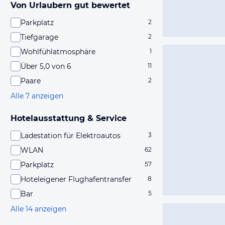
Von Urlaubern gut bewertet
Parkplatz
2
Tiefgarage
2
Wohlfühlatmosphäre
1
Über 5,0 von 6
11
Paare
2
Alle 7 anzeigen
Hotelausstattung & Service
Ladestation für Elektroautos
3
WLAN
62
Parkplatz
57
Hoteleigener Flughafentransfer
8
Bar
5
Alle 14 anzeigen