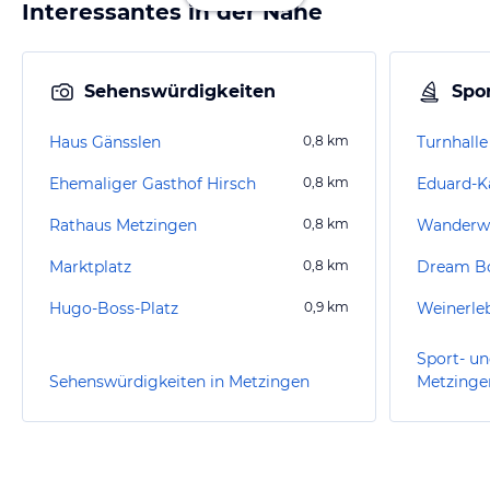
Interessantes in der Nähe
Sehenswürdigkeiten
Spor
Haus Gänsslen
0,8
km
Turnhall
Ehemaliger Gasthof Hirsch
0,8
km
Eduard-K
Rathaus Metzingen
0,8
km
Marktplatz
0,8
km
Dream Bo
Hugo-Boss-Platz
0,9
km
Weinerle
Sport- un
Sehenswürdigkeiten in Metzingen
Metzinge