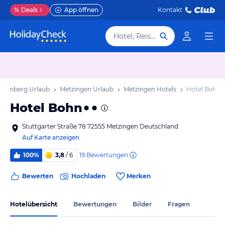
%
Deals
App öffnen
Kontakt
Hotel, Reiseziel
temberg Urlaub
Metzingen Urlaub
Metzingen Hotels
Hotel Bohn
Hotel Bohn
Stuttgarter Straße 78 72555 Metzingen Deutschland
Auf Karte anzeigen
19
Bewertungen
100%
3,8
/ 6
Bewerten
Hochladen
Merken
Hotelübersicht
Bewertungen
Bilder
Fragen