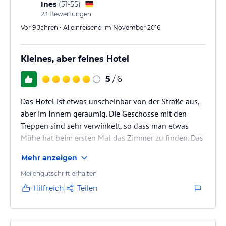
Ines
(
51-55
)
23
Bewertungen
Vor 9 Jahren • Alleinreisend im November 2016
Kleines, aber feines Hotel
5
/ 6
Das Hotel ist etwas unscheinbar von der Straße aus,
aber im Innern geräumig. Die Geschosse mit den
Treppen sind sehr verwinkelt, so dass man etwas
Mühe hat beim ersten Mal das Zimmer zu finden. Das
Zimmer selbst war hübsch und angenehm. Das
Mehr anzeigen
Frühstück war sehr reichhaltig und
abwechslungsreich einschließlich des
Meilengutschrift erhalten
Obstangebotes
Hilfreich
Teilen