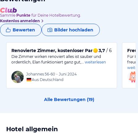
Sammle
Punkte
für Deine Hotelbewertung.
Kostenlos anmelden
Bewerten
Bilder hochladen
Renovierte Zimmer, kostenloser Parkplatz,
3,7
/ 6
Freu
Die Zimmer wirken renoviert alles ist sauber und
Für K
ordentlich, Elan funktioniert ganz gut,…
weiterlesen
freun
weite
Johannes
56-60
•
Juni 2024
Aus Deutschland
Alle Bewertungen (
19
)
Hotel allgemein