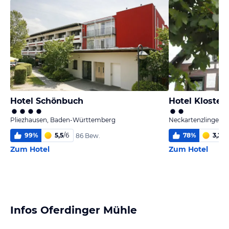
Hotel Schönbuch
Hotel Kloste
Pliezhausen, Baden-Württemberg
Neckartenzlingen,
99
%
5,5
/
6
78
%
3,2
/
6
86 Bew.
Zum Hotel
Zum Hotel
Infos Oferdinger Mühle