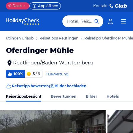
%
Deals
App öffnen
Kontakt
Hotel, Reiseziel
Reutlingen Urlaub
Reisetipps Reutlingen
Reisetipp Oferdinger Mühle
Oferdinger Mühle
Reutlingen/Baden-Württemberg
100%
5
/ 6
1 Bewertung
Reisetipp bewerten
Bilder hochladen
Reisetippübersicht
Bewertungen
Bilder
Hotels