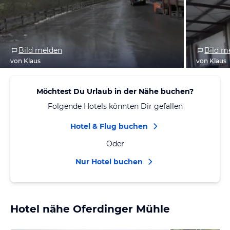
Bild melden
Bild m
von Klaus
von Klaus
Möchtest Du Urlaub in der Nähe buchen?
Folgende Hotels könnten Dir gefallen
Hotel & Flug buchen
Oder
Nur Hotel buchen
Hotel nähe Oferdinger Mühle