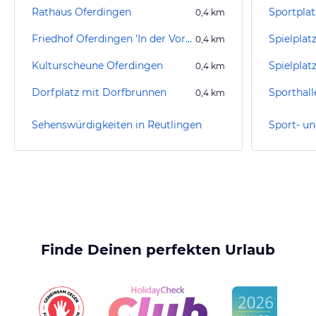
Rathaus Oferdingen
0,4
km
Friedhof Oferdingen 'In der Vorstadt'
0,4
km
Kulturscheune Oferdingen
Spielplat
0,4
km
Dorfplatz mit Dorfbrunnen
Sporthall
0,4
km
Sehenswürdigkeiten in Reutlingen
Finde Deinen perfekten Urlaub