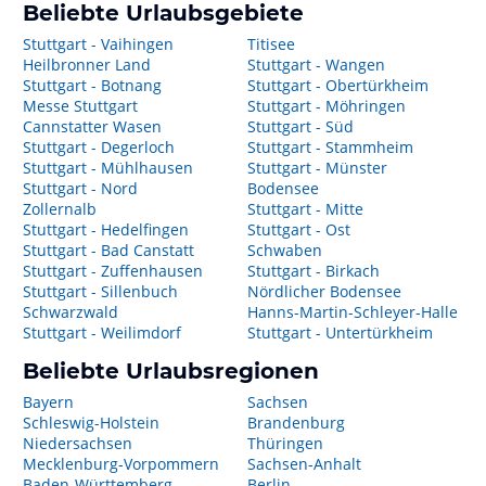
Beliebte Urlaubsgebiete
Stuttgart - Vaihingen
Titisee
Heilbronner Land
Stuttgart - Wangen
Stuttgart - Botnang
Stuttgart - Obertürkheim
Messe Stuttgart
Stuttgart - Möhringen
Cannstatter Wasen
Stuttgart - Süd
Stuttgart - Degerloch
Stuttgart - Stammheim
Stuttgart - Mühlhausen
Stuttgart - Münster
Stuttgart - Nord
Bodensee
Zollernalb
Stuttgart - Mitte
Stuttgart - Hedelfingen
Stuttgart - Ost
Stuttgart - Bad Canstatt
Schwaben
Stuttgart - Zuffenhausen
Stuttgart - Birkach
Stuttgart - Sillenbuch
Nördlicher Bodensee
Schwarzwald
Hanns-Martin-Schleyer-Halle
Stuttgart - Weilimdorf
Stuttgart - Untertürkheim
Beliebte Urlaubsregionen
Bayern
Sachsen
Schleswig-Holstein
Brandenburg
Niedersachsen
Thüringen
Mecklenburg-Vorpommern
Sachsen-Anhalt
Baden-Württemberg
Berlin