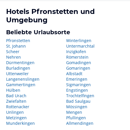
Hotels
Pfronstetten
und
Umgebung
Beliebte Urlaubsorte
Pfronstetten
Winterlingen
St. Johann
Untermarchtal
Scheer
Inzigkofen
Nehren
Römerstein
Dürmentingen
Gomadingen
Burladingen
Gomaringen
Uttenweiler
Albstadt
Langenenslingen
Emeringen
Gammertingen
Sigmaringen
Hülben
Engstingen
Bad Urach
Trochtelfingen
Zwiefalten
Bad Saulgau
Rottenacker
Mössingen
Unlingen
Mengen
Metzingen
Pfullingen
Munderkingen
Allmendingen