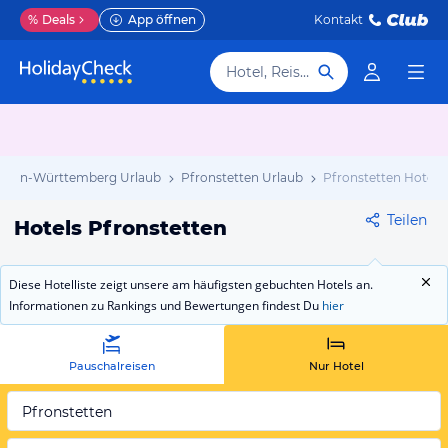
%
Deals
App öffnen
Kontakt
Hotel, Reiseziel
aden-Württemberg Urlaub
Pfronstetten Urlaub
Pfronstetten Hotels
Teilen
Hotels Pfronstetten
Diese Hotelliste zeigt unsere am häufigsten gebuchten Hotels an.
Informationen zu Rankings und Bewertungen findest Du
hier
Pauschalreisen
Nur Hotel
Pfronstetten