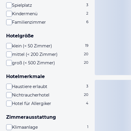
Spielplatz
3
Kindermenü
2
Familienzimmer
6
Hotelgröße
klein (< 50 Zimmer)
19
mittel (< 200 Zimmer)
20
groß (< 500 Zimmer)
20
Hotelmerkmale
Haustiere erlaubt
3
Nichtraucherhotel
20
Hotel für Allergiker
4
Zimmerausstattung
Klimaanlage
1