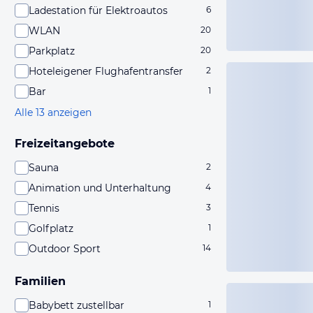
Ladestation für Elektroautos
6
WLAN
20
Parkplatz
20
Hoteleigener Flughafentransfer
2
Bar
1
Alle 13 anzeigen
Freizeitangebote
Sauna
2
Animation und Unterhaltung
4
Tennis
3
Golfplatz
1
Outdoor Sport
14
Familien
Babybett zustellbar
1