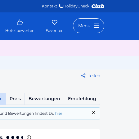
Kontakt
HolidayCheck 
Menü
Hotel bewerten
Favoriten
Teilen
r
Preis
Bewertungen
Empfehlung
gs und Bewertungen findest Du
hier
s