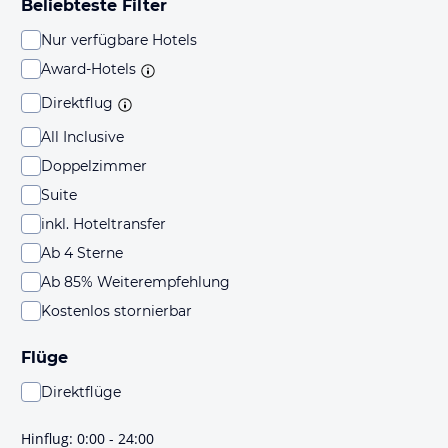
Beliebteste Filter
Nur verfügbare Hotels
Award-Hotels
Direktflug
All Inclusive
Doppelzimmer
Suite
inkl. Hoteltransfer
Ab 4 Sterne
Ab 85% Weiterempfehlung
Kostenlos stornierbar
Flüge
Direktflüge
Du findest mit dieser Einstellung Flüge, die mit sehr
hoher Wahrscheinlichkeit Direktflüge sind. Bitte
Hinflug
:
0:00 - 24:00
prüfe vor der Buchung noch einmal die Flugdetails.