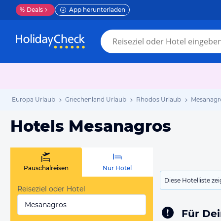
%
Deals
App herunterladen
Europa Urlaub
Griechenland Urlaub
Rhodos Urlaub
Mesanagr
Hotels Mesanagros
Pauschalreisen
Nur Hotel
Diese Hotelliste z
Reiseziel oder Hotel
Mesanagros
Für Dei