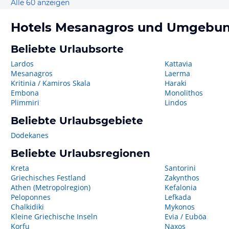
Alle 60 anzeigen
Hotels
Mesanagros
und Umgebu
Beliebte Urlaubsorte
Lardos
Kattavia
Mesanagros
Laerma
Kritinia / Kamiros Skala
Haraki
Embona
Monolithos
Plimmiri
Lindos
Beliebte Urlaubsgebiete
Dodekanes
Beliebte Urlaubsregionen
Kreta
Santorini
Griechisches Festland
Zakynthos
Athen (Metropolregion)
Kefalonia
Peloponnes
Lefkada
Chalkidiki
Mykonos
Kleine Griechische Inseln
Evia / Euböa
Korfu
Naxos