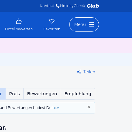
Kontakt
HolidayCheck 
Menü
Hotel bewerten
Favoriten
Teilen
r
Preis
Bewertungen
Empfehlung
gs und Bewertungen findest Du
hier
ar.