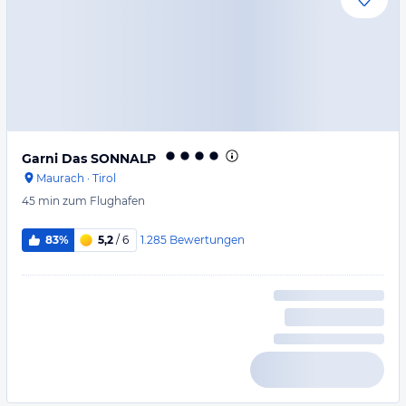
Garni Das SONNALP
Maurach
·
Tirol
45 min
zum Flughafen
1.285
Bewertungen
83%
5,2
/ 6