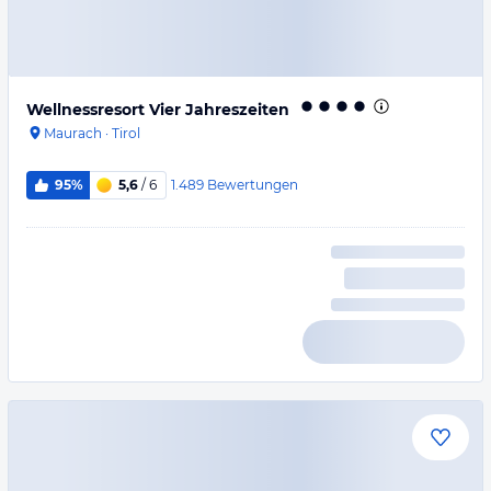
Wellnessresort Vier Jahreszeiten
Maurach
·
Tirol
1.489
Bewertungen
95%
5,6
/ 6