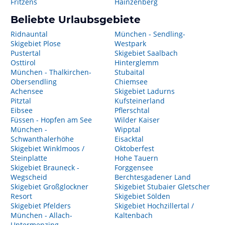
Fritzens
Hainzenberg
Beliebte Urlaubsgebiete
Ridnauntal
München - Sendling-
Skigebiet Plose
Westpark
Pustertal
Skigebiet Saalbach
Osttirol
Hinterglemm
München - Thalkirchen-
Stubaital
Obersendling
Chiemsee
Achensee
Skigebiet Ladurns
Pitztal
Kufsteinerland
Eibsee
Pflerschtal
Füssen - Hopfen am See
Wilder Kaiser
München -
Wipptal
Schwanthalerhöhe
Eisacktal
Skigebiet Winklmoos /
Oktoberfest
Steinplatte
Hohe Tauern
Skigebiet Brauneck -
Forggensee
Wegscheid
Berchtesgadener Land
Skigebiet Großglockner
Skigebiet Stubaier Gletscher
Resort
Skigebiet Sölden
Skigebiet Pfelders
Skigebiet Hochzillertal /
München - Allach-
Kaltenbach
Untermenzing