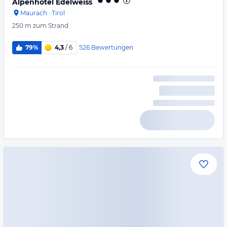
Alpenhotel Edelweiss
Maurach
·
Tirol
250 m
zum Strand
526
Bewertungen
79%
4,3
/ 6