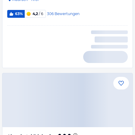
306
Bewertungen
63%
4,2
/ 6