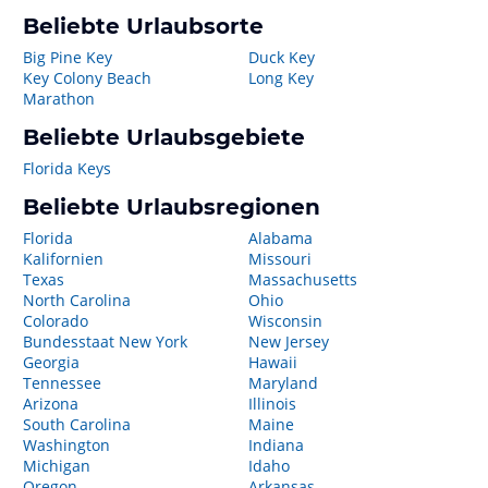
Beliebte Urlaubsorte
Big Pine Key
Duck Key
Key Colony Beach
Long Key
Marathon
Beliebte Urlaubsgebiete
Florida Keys
Beliebte Urlaubsregionen
Florida
Alabama
Kalifornien
Missouri
Texas
Massachusetts
North Carolina
Ohio
Colorado
Wisconsin
Bundesstaat New York
New Jersey
Georgia
Hawaii
Tennessee
Maryland
Arizona
Illinois
South Carolina
Maine
Washington
Indiana
Michigan
Idaho
Oregon
Arkansas