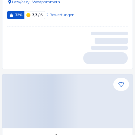
Lazy/Łazy
·
Westpommern
2
Bewertungen
32%
3,3
/ 6