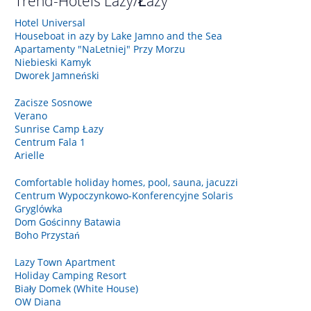
Trend-Hotels
Lazy/Łazy
Hotel Universal
Houseboat in azy by Lake Jamno and the Sea
Apartamenty "NaLetniej" Przy Morzu
Niebieski Kamyk
Dworek Jamneński
Zacisze Sosnowe
Verano
Sunrise Camp Łazy
Centrum Fala 1
Arielle
Comfortable holiday homes, pool, sauna, jacuzzi
Centrum Wypoczynkowo-Konferencyjne Solaris
Gryglówka
Dom Gościnny Batawia
Boho Przystań
Lazy Town Apartment
Holiday Camping Resort
Biały Domek (White House)
OW Diana