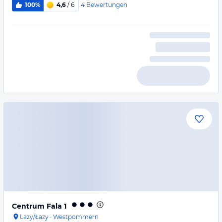
4
Bewertungen
100%
4,6
/ 6
Centrum Fala 1
Lazy/Łazy
·
Westpommern