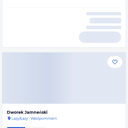
Dworek Jamneński
Lazy/Łazy
·
Westpommern