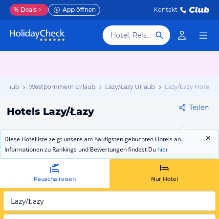
%
Deals
App öffnen
Kontakt
Hotel, Reiseziel
Urlaub
Westpommern Urlaub
Lazy/Łazy Urlaub
Lazy/Łazy Hotels
Teilen
Hotels Lazy/Łazy
Diese Hotelliste zeigt unsere am häufigsten gebuchten Hotels an.
Informationen zu Rankings und Bewertungen findest Du
hier
Pauschalreisen
Nur Hotel
Lazy/Łazy