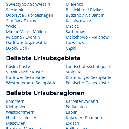
Świeszyno / Schwessin
Mielenko
Sieciemin
Biesiekierz / Biziker
Dobrzyca / Kordeshagen
Będzino / Alt Banzin
Sianów / Zanow
Karniszewice
Wicie
Mścice
Mielno/Gross Möllen
Sarbinowo
Iwiecino / Eventin
Malechowo / Malchow
Darlowo/Rügenwalde
Lazy/Łazy
Dąbki/ Dabki
Gąski
Beliebte Urlaubsgebiete
Köslin Küste
Landschaftsschutzpark
Slowinzische Küste
Stolpetal
Büttower Seenplatte
Dramburger Seenplatte
Westpommern Seenplatte
Polnische Ostseeküste
Beliebte Urlaubsregionen
Pommern
Karpatenvorland
Kleinpolen
Podlachien
Westpommern
Lublin
Niederschlesien
Kujawien-Pommern
Masowien
Lodsch
Ermland-Masuren
Heiligkreuz