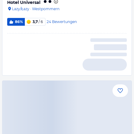
Hotel Universal
Lazy/Łazy
·
Westpommern
24
Bewertungen
86%
3,7
/ 6